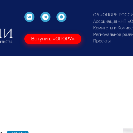
Об «ОПОРЕ РОСС
Ассоциация «НП «
Комитеты и Комисс
Региональное разв
Вступи в «ОПОРУ»
Проекты