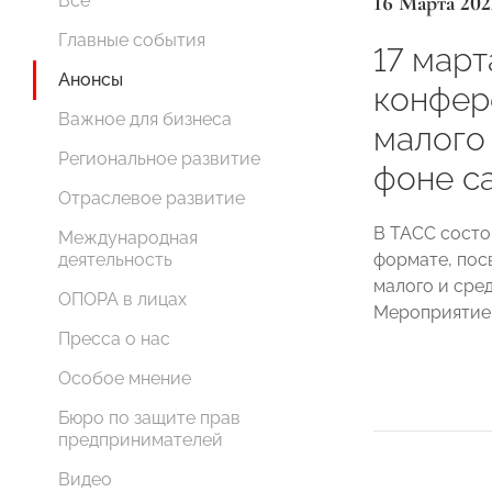
16 Марта 202
Все
Главные события
17 март
Анонсы
конфер
Важное для бизнеса
малого
Региональное развитие
фоне с
Отраслевое развитие
В ТАСС состо
Международная
формате, пос
деятельность
малого и сре
ОПОРА в лицах
Мероприятие п
Пресса о нас
Особое мнение
Бюро по защите прав
предпринимателей
Видео