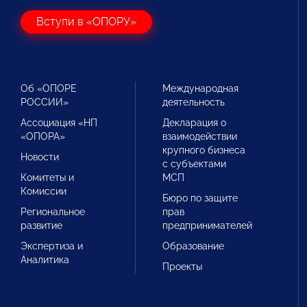
Вступи в «ОПОРУ»
Об «ОПОРЕ
Международная
РОССИИ»
деятельность
Ассоциация «НП
Декларация о
«ОПОРА»
взаимодействии
крупного бизнеса
Новости
с субъектами
Комитеты и
МСП
Комиссии
Бюро по защите
Региональное
прав
развитие
предпринимателей
Экспертиза и
Образование
Аналитика
Проекты