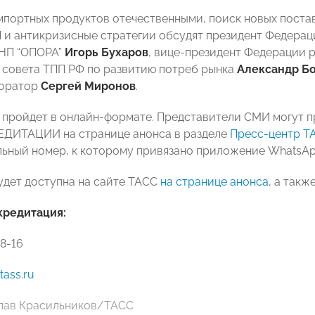
портных продуктов отечественными, поиск новых поста
 и антикризисные стратегии обсудят президент Федерац
“НП “ОПОРА”
Игорь Бухаров
, вице-президент Федерации 
 совета ТПП РФ по развитию потреб рынка
Александр Б
торатор
Сергей Миронов
.
пройдет в онлайн-формате. Представители СМИ могут пр
ДИТАЦИИ на странице анонса в разделе
Пресс-центр Т
ьный номер, к которому привязано приложение WhatsAp
удет доступна на сайте ТАСС
на странице анонса
, а такж
кредитация:
08-16
tass.ru
лав Красильников/ТАСС