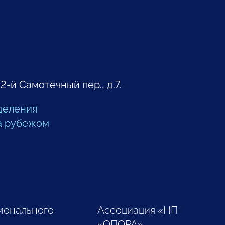
 2-й Самотечный пер., д.7.
деления
а рубежом
ионального
Ассоциация «НП
«ОПОРА»