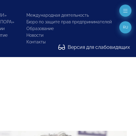
ИИ»
Международная деятельность
ОПОРА»
Бюро по защите прав предпринимателей
RU
ии
Образование
итие
Новости
Контакты
Версия для слабовидящих