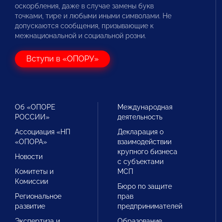
оскорбления, даже в случае замены букв
точками, тире и любыми иными символами. Не
допускаются сообщения, призывающие к
межнациональной и социальной розни.
Вступи в «ОПОРУ»
Об «ОПОРЕ
Международная
РОССИИ»
деятельность
Ассоциация «НП
Декларация о
«ОПОРА»
взаимодействии
крупного бизнеса
Новости
с субъектами
Комитеты и
МСП
Комиссии
Бюро по защите
Региональное
прав
развитие
предпринимателей
Экспертиза и
Образование