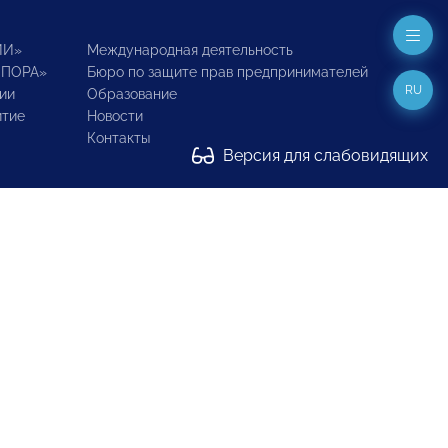
ИИ»
Международная деятельность
ОПОРА»
Бюро по защите прав предпринимателей
RU
ии
Образование
итие
Новости
Контакты
Версия для слабовидящих