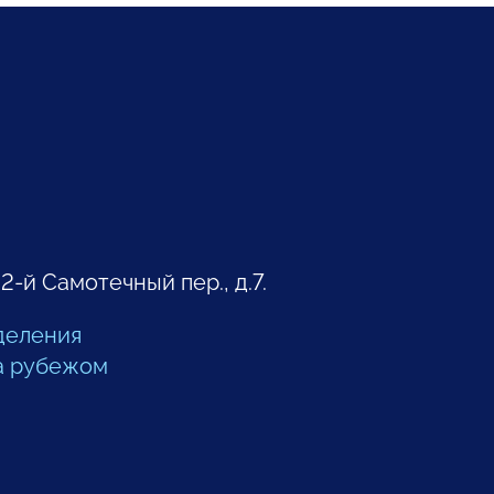
 2-й Самотечный пер., д.7.
деления
а рубежом