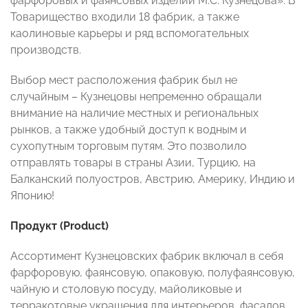
фарфоровых и фаянсовых изделий М.С. Кузнецова». В
Товарищество входили 18 фабрик, а также
каолиновые карьеры и ряд вспомогательных
производств.
Выбор мест расположения фабрик был не
случайным – Кузнецовы непременно обращали
внимание на наличие местных и региональных
рынков, а также удобный доступ к водным и
сухопутным торговым путям. Это позволило
отправлять товары в страны Азии, Турцию, на
Балканский полуостров, Австрию, Америку, Индию и
Японию!
Продукт (
Product)
Ассортимент Кузнецовских фабрик включал в себя
фарфоровую, фаянсовую, опаковую, полуфаянсовую,
чайную и столовую посуду, майоликовые и
терракотовые украшения для интерьеров, фасадов