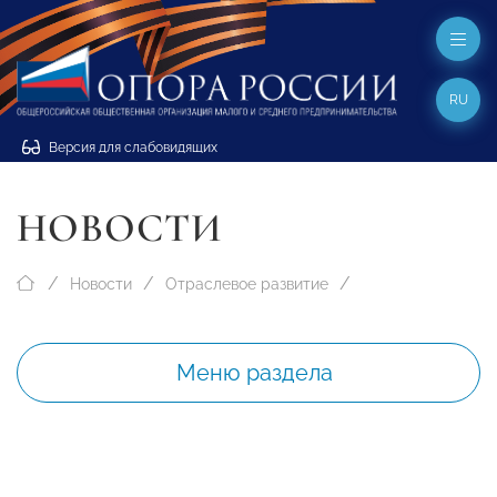
RU
Версия для слабовидящих
НОВОСТИ
Новости
Отраслевое развитие
Меню раздела