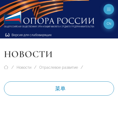
CN
Версия для слабовидящих
НОВОСТИ
Новости
Отраслевое развитие
菜单