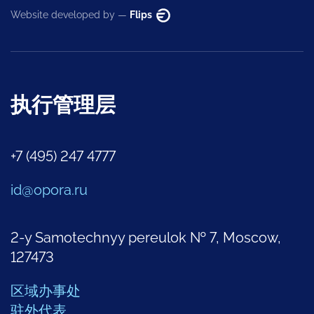
Website developed by —
Flips
执行管理层
+7 (495) 247 4777
id@opora.ru
2-y Samotechnyy pereulok № 7, Moscow,
127473
区域办事处
驻外代表