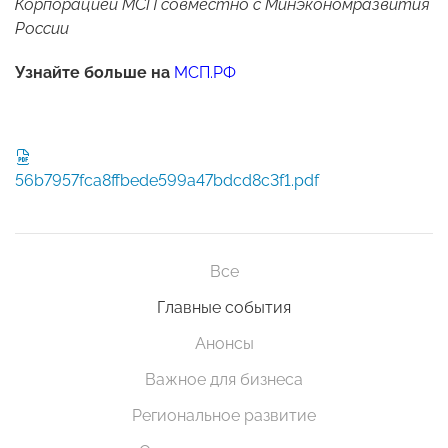
Корпорацией МСП совместно с Минэкономразвития
России
Узнайте больше на
МСП.РФ
56b7957fca8ffbede599a47bdcd8c3f1.pdf
Все
Главные события
Анонсы
Важное для бизнеса
Региональное развитие