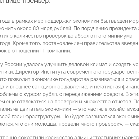
л вице-премьер.
 года в рамках мер поддержки экономики был введен мор
номить около 80 млрд рублей. По поручению президента э
атило количество проверок до абсолютного минимума — 
года. Кроме того, постановлением правительства введен 
ок в отношении IT-компаний.
у России удалось улучшить деловой климат и создать усл
итики. Директор Института современного государственн
это позволит экономике государства развиваться и спасе
да и внешнее санкционное давление, и негативная финанс
роблемы с курсом рубля, с передвижением средств. В эт
чем еще отвлекаться на проверки и множество отчетов. П
тализма двигатель экономики — это частные хозяйствующи
всей госинфраструктуры. Не будет развиваться экономик
ются, что они молодцы, провели много проверок», — сказ
твенно сократили количество административных барьеро