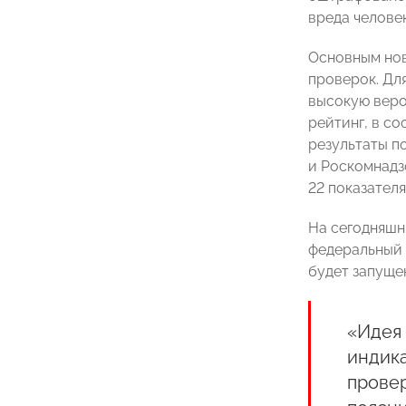
вреда челове
Основным нов
проверок. Дл
высокую веро
рейтинг, в с
результаты п
и Роскомнадз
22 показателя
На сегодняшн
федеральный 
будет запуще
«Идея 
индика
провер