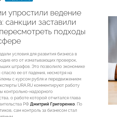
ии упростили ведение
: санкции заставили
 пересмотреть подходы
 сфере
здали условия для развития бизнеса в
бодив его от изматывающих проверок,
льших штрафов. Это позволило экономике
 спасло ее от падения, несмотря на
блемы с курсом рубля и передвижением
 эксперты URA.RU комментируют работу
ы контрольно-надзорного
ства, о работе которой отчитался глава
вительства РФ
Дмитрий Григоренко
. По
тиков, сам контроль за бизнесом стал
ивным.