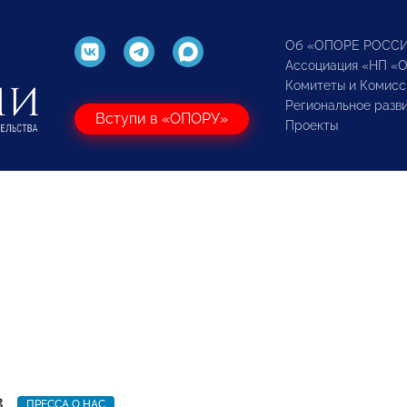
Об «ОПОРЕ РОСС
Ассоциация «НП «
Комитеты и Комисс
Региональное разв
Вступи в «ОПОРУ»
Проекты
3
ПРЕССА О НАС