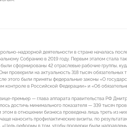
рольно-надзорной деятельности в стране началась посл
альному Собранию в 2019 году. Первым этапом стала так
 были сформированы 42 отраслевые рабочие группы, куд
 Они проверили на актуальность 318 тысяч обязательных 
сле этого были приняты федеральные законы «О государс
м контроле в Российской Федерации» и «Об обязательн
вице-премьер — глава аппарата правительства РФ Дмитр
лось достичь минимального показателя — 339 тысяч прове
ри этом в отношении бизнеса проведена лишь треть из ни
 чаще наносить профилактические визиты, по результата
 «Цель реформы в том, чтобы проверки были направлены 