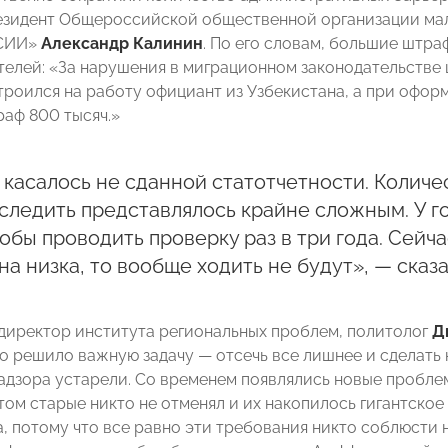
езидент Общероссийской общественной организации мал
СИИ»
Александр Калинин
. По его словам, большие штр
елей: «За нарушения в миграционном законодательстве 
троился на работу официант из Узбекистана, а при оформ
раф 800 тысяч.»
 касалось не сданной статотчетности. Количе
следить представлялось крайне сложным. У г
тобы проводить проверку раз в три года. Сейч
на низка, то вообще ходить не будут», — сказ
директор института региональных проблем, политолог
Д
о решило важную задачу — отсечь все лишнее и сделать
адзора устарели. Со временем появлялись новые проблем
том старые никто не отменял и их накопилось гигантское
, потому что все равно эти требования никто соблюсти 