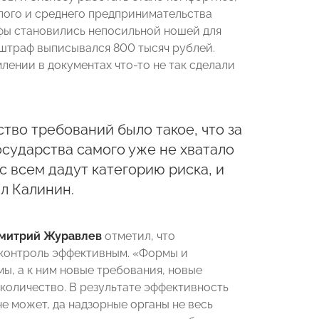
ого и среднего предпринимательства
афы становились непосильной ношей для
штраф выписывался 800 тысяч рублей.
лении в документах что-то не так сделали
ство требований было такое, что за
осударства самого уже не хватало
ас всем дадут категорию риска, и
ал Калинин.
митрий Журавлев
отметил, что
 контроль эффективным. «Формы и
ы, а к ним новые требования, новые
 количество. В результате эффективность
не может, да надзорные органы не весь