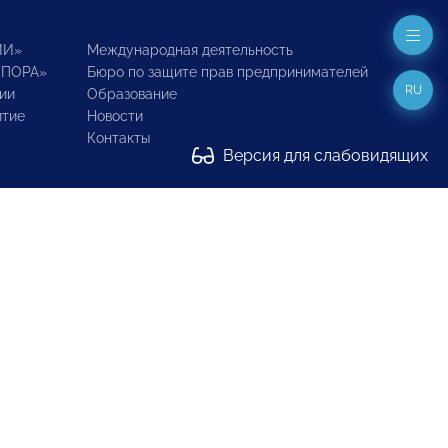
ИИ»
Международная деятельность
ОПОРА»
Бюро по защите прав предпринимателей
RU
ии
Образование
итие
Новости
Контакты
Версия для слабовидящих