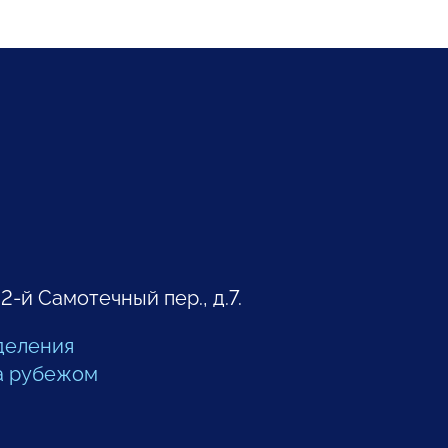
 2-й Самотечный пер., д.7.
деления
а рубежом