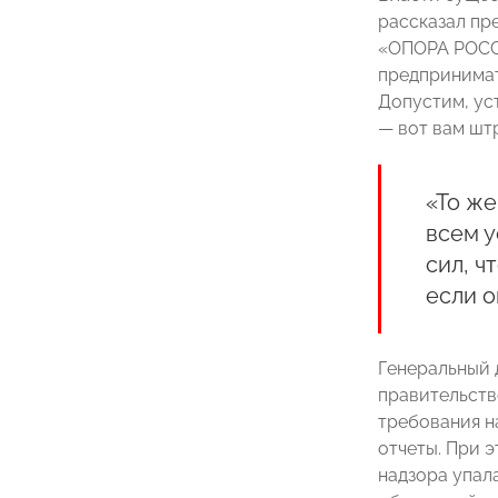
рассказал пр
«ОПОРА РОС
предпринимат
Допустим, ус
— вот вам шт
«То же
всем у
сил, ч
если о
Генеральный 
правительств
требования н
отчеты. При э
надзора упала