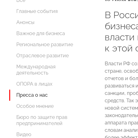
Все
Главные события
В Росс
Анонсы
бизнеса
Важное для бизнеса
власти
Региональное развитие
к этой
Отраслевое развитие
Власти РФ со
Международная
стране, осво
деятельность
отчетов и бо
ОПОРА в лицах
развиваться и
санкции, про
Пресса о нас
средств. Так
Особое мнение
новой систем
законодатель
Бюро по защите прав
аппарата пра
предпринимателей
словам анали
Видео
более эффект