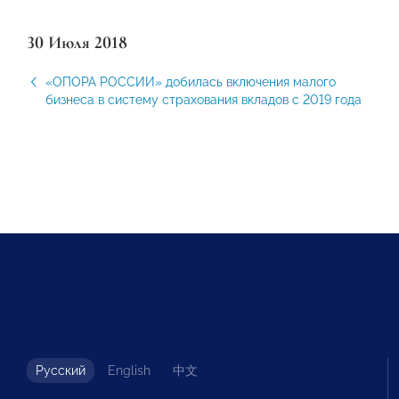
30 Июля 2018
«ОПОРА РОССИИ» добилась включения малого
бизнеса в систему страхования вкладов с 2019 года
Русский
English
中文