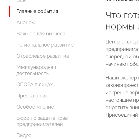
Все
Главные события
Что гот
Анонсы
нормы 
Важное для бизнеса
Центр экспер
Региональное развитие
предпринима
Отраслевое развитие
очередной об
начинают обс
Международная
деятельность
Наши эксперт
ОПОРА в лицах
законопроект
искренне вер
Пресса о нас
настоящие пр
Особое мнение
обратить вни
Присоединяйт
Бюро по защите прав
предпринимателей
Видео