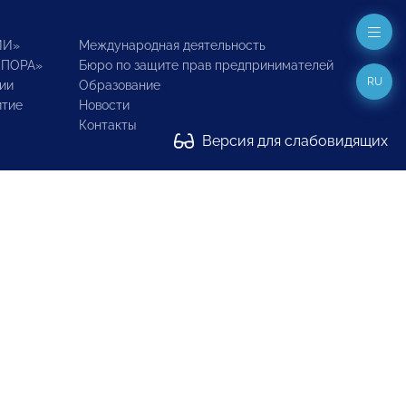
ИИ»
Международная деятельность
ОПОРА»
Бюро по защите прав предпринимателей
RU
ии
Образование
итие
Новости
Контакты
Версия для слабовидящих