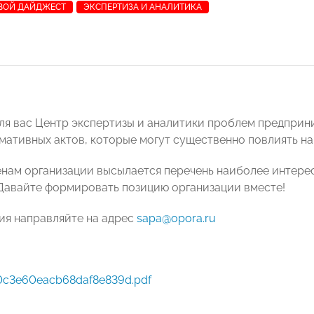
ВОЙ ДАЙДЖЕСТ
ЭКСПЕРТИЗА И АНАЛИТИКА
ля вас Центр экспертизы и аналитики проблем предприн
мативных актов, которые могут существенно повлиять на
енам организации высылается перечень наиболее интере
 Давайте формировать позицию организации вместе!
ия направляйте на адрес
sapa@opora.ru
c3e60eacb68daf8e839d.pdf