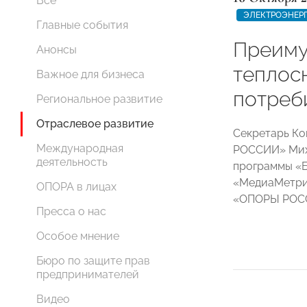
Все
ЭЛЕКТРОЭНЕР
Главные события
Преиму
Анонсы
теплос
Важное для бизнеса
потреб
Региональное развитие
Отраслевое развитие
Секретарь Ко
Международная
РОССИИ» Мих
деятельность
программы «Б
«МедиаМетрик
ОПОРА в лицах
«ОПОРЫ РОСС
Пресса о нас
Особое мнение
Бюро по защите прав
предпринимателей
Видео