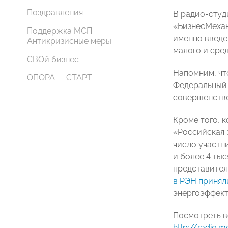
Поздравления
В радио-студ
«БизнесМехан
Поддержка МСП.
именно введе
Антикризисные меры
малого и сред
СВОй бизнес
Напомним, что
ОПОРА — СТАРТ
Федеральный 
совершенство
Кроме того, 
«Российская 
число участн
и более 4 ты
представител
в РЭН принял
энергоэффект
Посмотреть в
http://radio.