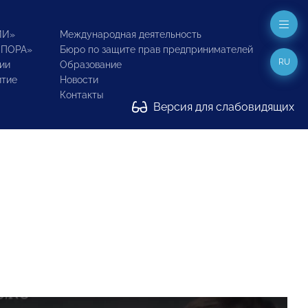
ИИ»
Международная деятельность
ОПОРА»
Бюро по защите прав предпринимателей
RU
ии
Образование
итие
Новости
Контакты
Версия для слабовидящих