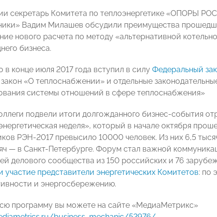
ии секретарь Комитета по теплоэнергетике «ОПОРЫ РО
ики» Вадим Милашев обсудили преимущества прошедшей
ние нового расчета по методу «альтернативной котельной
него бизнеса.
 в конце июля 2017 года вступил в силу
Федеральный за
закон «О теплоснабжении» и отдельные законодательны
вания системы отношений в сфере теплоснабжения»
коллеги подвели итоги долгожданного бизнес-события о
энергетическая неделя», который в начале октября прош
иков РЭН-2017 превысило 10000 человек. Из них 6,5 тыс
сяч — в Санкт-Петербурге. Форум стал важной коммуника
ей делового сообщества из 150 российских и 76 заруб
и участие представители энергетических Комитетов
: по
ивности и энергосбережению.
сю программу вы можете на сайте «МедиаМетрикс»
mediametrics.ru/business_mechanic/52976/
.