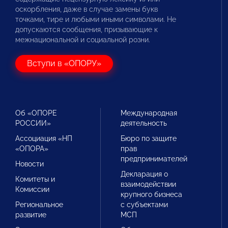
оскорбления, даже в случае замены букв
точками, тире и любыми иными символами. Не
допускаются сообщения, призывающие к
межнациональной и социальной розни.
Вступи в «ОПОРУ»
Об «ОПОРЕ
Международная
РОССИИ»
деятельность
Ассоциация «НП
Бюро по защите
«ОПОРА»
прав
предпринимателей
Новости
Декларация о
Комитеты и
взаимодействии
Комиссии
крупного бизнеса
Региональное
с субъектами
развитие
МСП