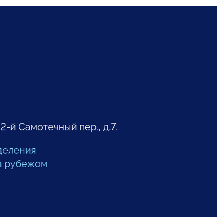
 2-й Самотечный пер., д.7.
деления
а рубежом