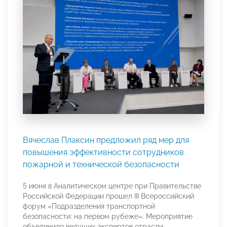
Вячеслав Плаксин предложил ряд мер для
повышения эффективности сотрудников
пожарной и технической безопасности
5 июня в Аналитическом центре при Правительстве
Российской Федерации прошел III Всероссийский
форум «Подразделения транспортной
безопасности: на первом рубеже». Мероприятие
объединило ведущих экспертов отрасли,