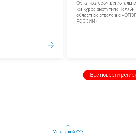
Организатором регионально
конкурса выступило Челяби
областное отделение «ОПО
РОССИИ».
Все новости регио
Уральский ФО