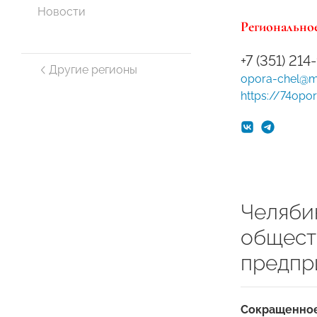
Новости
Региональное
+7 (351) 21
Другие регионы
opora-chel@ma
https://74opor
Челяби
общест
предпр
Сокращенное