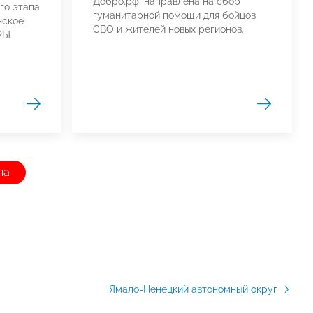
Добро.рф, направлена на сбор
го этапа
гуманитарной помощи для бойцов
нское
СВО и жителей новых регионов.
РЫ
на
Ямало-Ненецкий автономный округ