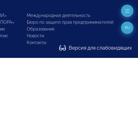
ИИ»
Международная деятельность
ОПОРА»
Бюро по защите прав предпринимателей
RU
ии
Образование
итие
Новости
Контакты
Версия для слабовидящих