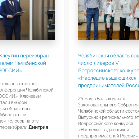
Клеутин переизбран
Челябинская область во
телем Челябинской
число лидеров V
РОССИИ»
Всероссийского конкур
«Наследие выдающихся
стоялась отчетно-
предпринимателей Росс
конференция Челябинской
ОССИИ». Ключевым
25 мая в Большом зале
стали выборы
Законодательного Собрания
ля областного
Челябинской области состо
 Абсолютным
Выпускной регионального эт
ом голосов на эту
Всероссийского конкурса
 переизбрали
Дмитрия
«Наследие выдающихся
предпринимателей России».