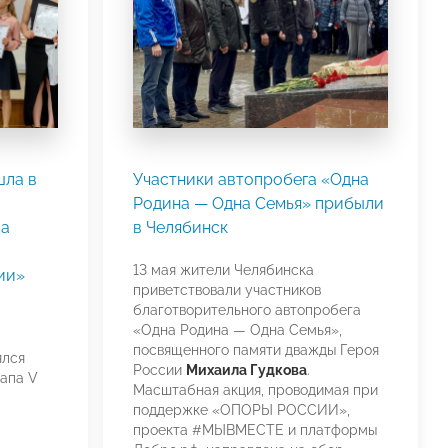
шла в
Участники автопробега «Одна
Родина — Одна Семья» прибыли
са
в Челябинск
13 мая жители Челябинска
ии»
приветствовали участников
благотворительного автопробега
«Одна Родина — Одна Семья»,
посвященного памяти дважды Героя
ялся
России
Михаила Гудкова
.
апа V
Масштабная акция, проводимая при
поддержке «ОПОРЫ РОССИИ»,
проекта #МЫВМЕСТЕ и платформы