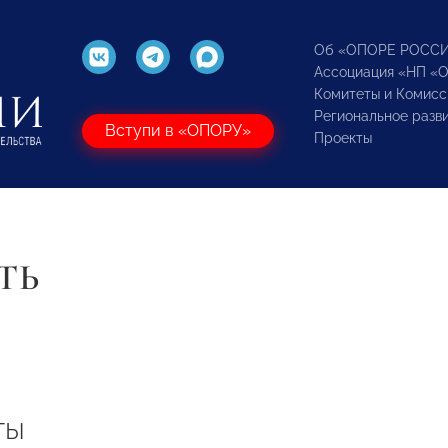
Об «ОПОРЕ РОСС
Ассоциация «НП «
Комитеты и Комисс
Региональное разв
Вступи в «ОПОРУ»
Проекты
ТЬ
ты