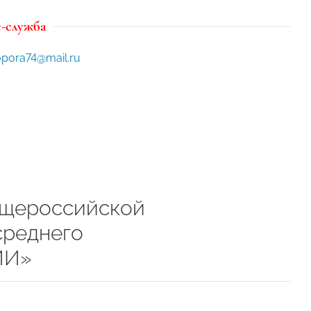
-служба
opora74@mail.ru
бщероссийской
среднего
ИИ»