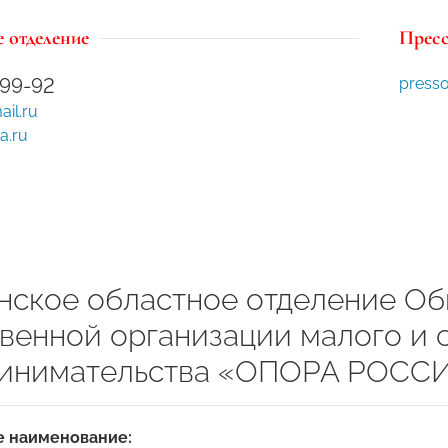
 отделение
Пресс
4-99-92
press
il.ru
a.ru
нское областное отделение О
венной организации малого и 
инимательства «ОПОРА РОСС
 наименование: