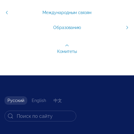
Международным связям
Образованию
Комитеты
Русский
English
中文