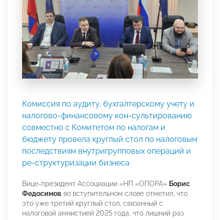
Комиссия по аудиту, бухгалтерскому учету и
налогово-финансовому кон-сультированию
совместно с Комитетом по налогам и
бюджету провела круглый стол по налоговым
последствиям внутригрупповых операций и
ре-структуризации бизнеса
Вице-президент Ассоциации «НП «ОПОРА»
Борис
Федосимов
во вступительном слове отметил, что
это уже третий круглый стол, связанный с
налоговой амнистией 2025 года, что лишний раз