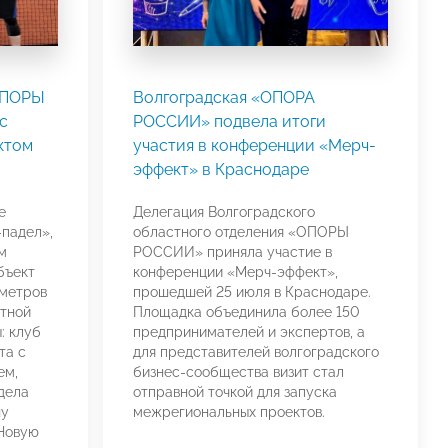
ОПОРЫ
Волгоградская «ОПОРА
с
РОССИИ» подвела итоги
ктом
участия в конференции «Мерч-
эффект» в Краснодаре
е
Делегация Волгоградского
падел»,
областного отделения «ОПОРЫ
м
РОССИИ» приняла участие в
бъект
конференции «Мерч-эффект»,
метров
прошедшей 25 июля в Краснодаре.
стной
Площадка объединила более 150
: клуб
предпринимателей и экспертов, а
та с
для представителей волгоградского
ем,
бизнес-сообщества визит стал
дела
отправной точкой для запуска
ну
межрегиональных проектов.
 Новую