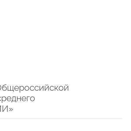
 Общероссийской
среднего
ИИ»