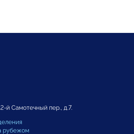
 2-й Самотечный пер., д.7.
деления
а рубежом