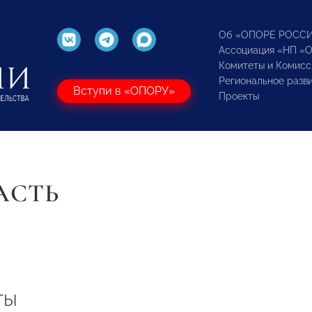
Об «ОПОРЕ РОСС
Ассоциация «НП «
Комитеты и Комисс
Региональное разв
Вступи в «ОПОРУ»
Проекты
АСТЬ
ты