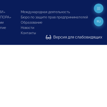
ИИ»
Международная деятельность
ОПОРА»
Бюро по защите прав предпринимателей
RU
ии
Образование
итие
Новости
Контакты
Версия для слабовидящих