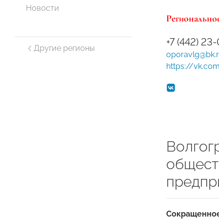
Новости
Региональное
+7 (442) 23
Другие регионы
oporavlg@bk.
https://vk.co
Волгог
общест
предпр
Сокращенное