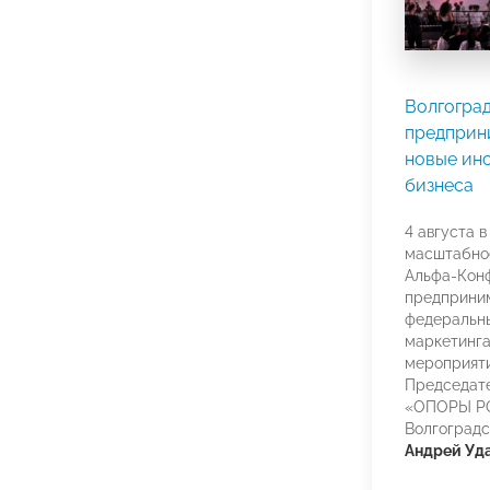
Волгогра
предприн
новые ин
бизнеса
4 августа 
масштабно
Альфа-Конф
предприни
федеральны
маркетинга
мероприяти
Председате
«ОПОРЫ РО
Волгоградс
Андрей Уд