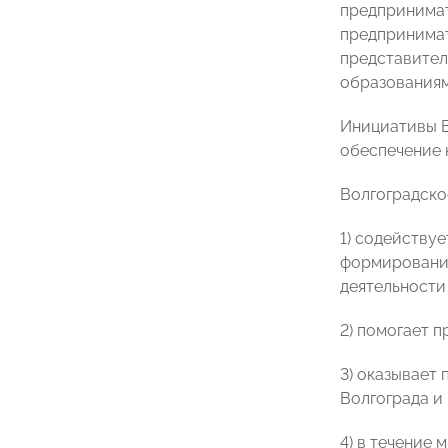
предпринимат
предпринимат
представител
образованиям
Инициативы В
обеспечение 
Волгоградск
1) содейству
формировании
деятельности
2) помогает 
3) оказывает
Волгограда и 
4) в течение