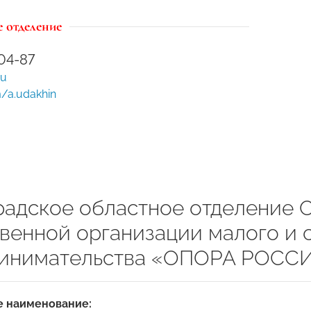
 отделение
-04-87
ru
m/a.udakhin
радское областное отделение
венной организации малого и 
инимательства «ОПОРА РОСС
 наименование: