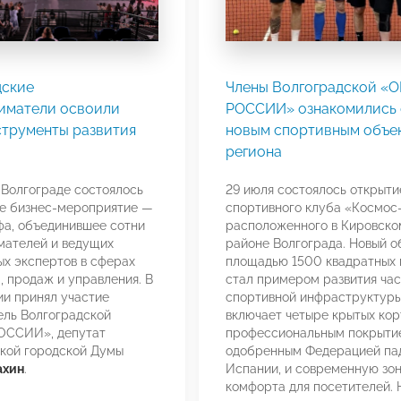
дские
Члены Волгоградской «
иматели освоили
РОССИИ» ознакомились 
струменты развития
новым спортивным объе
региона
в Волгограде состоялось
29 июля состоялось открыти
е бизнес-мероприятие —
спортивного клуба «Космос-
а, объединившее сотни
расположенного в Кировско
мателей и ведущих
районе Волгограда. Новый о
х экспертов в сферах
площадью 1500 квадратных 
, продаж и управления. В
стал примером развития ча
и принял участие
спортивной инфраструктуры
ль Волгоградской
включает четыре крытых кор
ССИИ», депутат
профессиональным покрыти
кой городской Думы
одобренным Федерацией па
ахин
.
Испании, и современную зо
комфорта для посетителей.