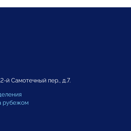
 2-й Самотечный пер., д.7.
деления
а рубежом