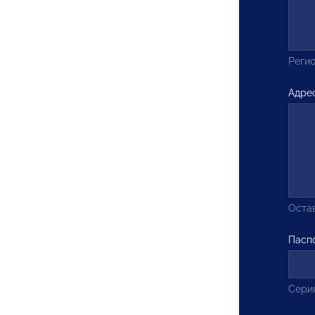
Регио
Адре
Остав
Пасп
Серия