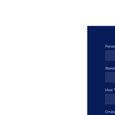
Реги
Фами
Имя
Отче