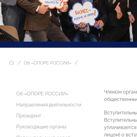
Об «ОПОРЕ РОССИИ»
Членом орган
Об «ОПОРЕ РОССИИ»
общественные
Направления деятельности
Вступительны
Президент
Вступительны
Руководящие органы
уплачивается
лицом) о всту