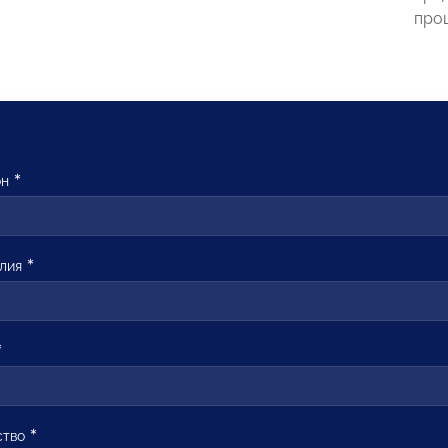
проц
он
лия
ство