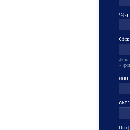
Сфер
Сфер
Запол
«Прои
ИНН
ОКВ
Проф