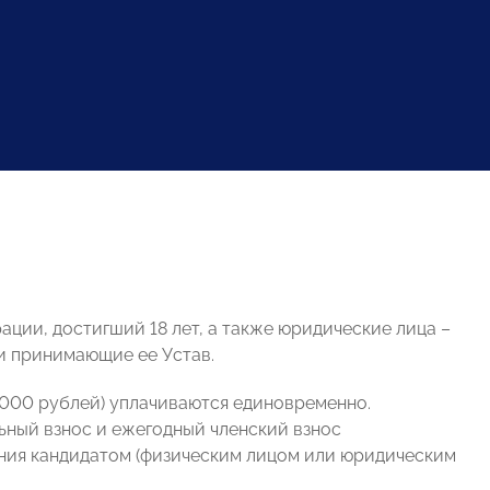
ции, достигший 18 лет, а также юридические лица –
и принимающие ее Устав.
0 000 рублей) уплачиваются единовременно.
ьный взнос и ежегодный членский взнос
ления кандидатом (физическим лицом или юридическим