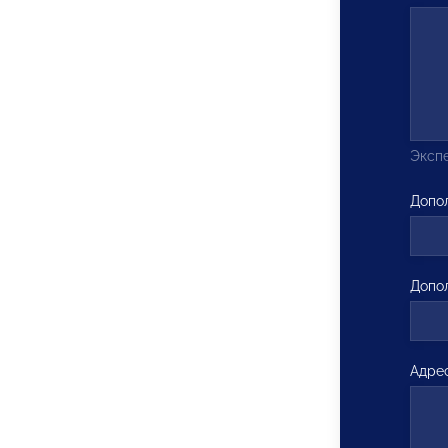
Экспе
Допо
Допо
Адре