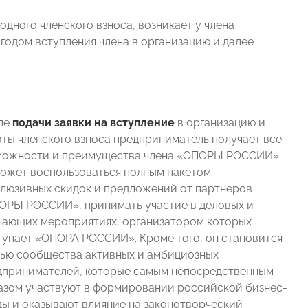
одного членского взноса, возникает у члена
 годом вступления члена в организацию и далее
ле
подачи заявки на вступление
в организацию и
аты членского взноса предприниматель получает все
можности и преимущества члена «ОПОРЫ РОССИИ»:
может воспользоваться полным пакетом
клюзивных скидок и предложений от партнеров
ОРЫ РОССИИ», принимать участие в деловых и
чающих мероприятиях, организатором которых
тупает «ОПОРА РОССИИ». Кроме того, он становится
тью сообщества активных и амбициозных
дпринимателей, которые самым непосредственным
азом участвуют в формировании российской бизнес-
ды и оказывают влияние на законотворческий