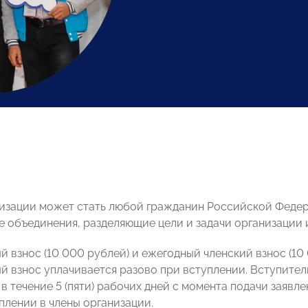
изации может стать любой гражданин Российской Федера
 объединения, разделяющие цели и задачи организации 
й взнос (10 000 рублей) и ежегодный членский взнос (1
й взнос уплачивается разово при вступлении. Вступител
 в течение 5 (пяти) рабочих дней с момента подачи заяв
плении в члены организации.