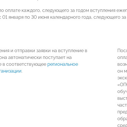
о оплате каждого, следующего за годом вступления ежег
 01 января по 30 июня календарного года, следующего за
ения и отправки заявки на вступление в
Пос
она автоматически поступает на
опл
е в соответствующее
региональное
воз
ганизации
.
он 
экс
«ОП
обу
выс
час
пре
обр
сре