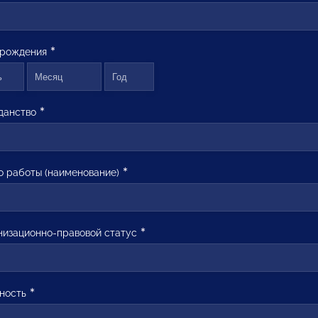
 рождения
данство
о работы (наименование)
низационно-правовой статус
ность