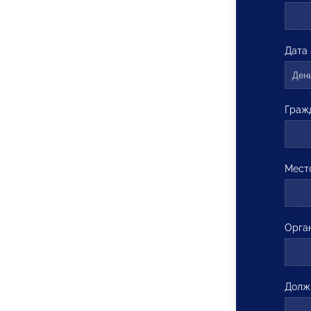
Дата
Граж
Мест
Орга
Долж