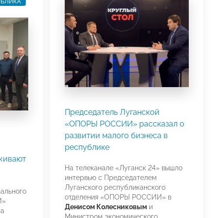
УБЛИКА
Председатель Луганской
«ОПОРЫ РОССИИ» рассказал о
развитии малого бизнеса в
республике
живают
На телеканале «Луганск 24» вышло
интервью с Председателем
Луганского республиканского
нального
отделения «ОПОРЫ РОССИИ» в
И»
Денисом Колесниковым
и
на
Министром экономического