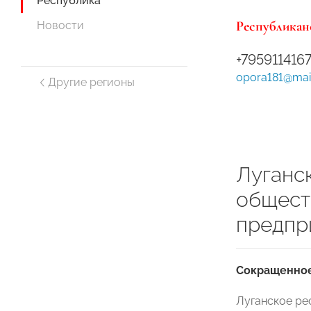
Республика
Республикан
Новости
+795911416
opora181@mail
Другие регионы
Луганс
общест
предпр
Сокращенное
Луганское р