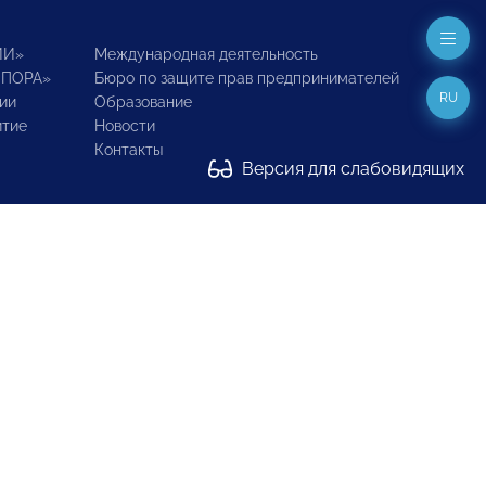
ИИ»
Международная деятельность
ОПОРА»
Бюро по защите прав предпринимателей
RU
ии
Образование
итие
Новости
Контакты
Версия для слабовидящих