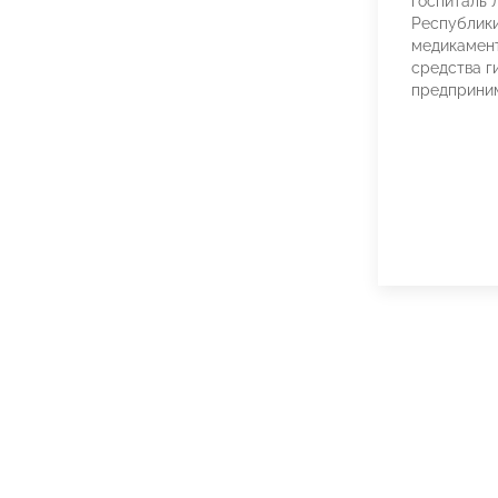
госпиталь 
Республики
медикамент
средства г
предприни