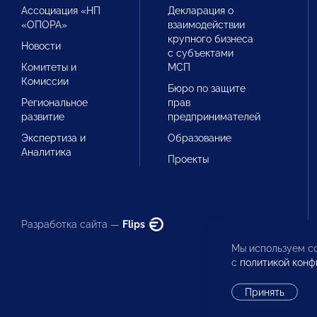
Ассоциация «НП
Декларация о
«ОПОРА»
взаимодействии
крупного бизнеса
Новости
с субъектами
Комитеты и
МСП
Комиссии
Бюро по защите
Региональное
прав
развитие
предпринимателей
Экспертиза и
Образование
Аналитика
Проекты
Разработка сайта —
Flips
Мы используем co
с
политикой конф
Принять