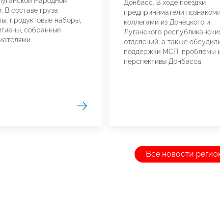
Луганской Народной
Донбасс. В ходе поездки
. В составе груза
предприниматели познакоми
ы, продуктовые наборы,
коллегами из Донецкого и
игиены, собранные
Луганского республикански
мателями.
отделений, а также обсудил
поддержки МСП, проблемы 
перспективы Донбасса.
Все новости регио