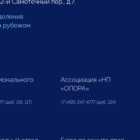
 2-й Самотечный пер., д.7.
деления
а рубежом
ионального
Ассоциация «НП
«ОПОРА»
7 (доб. 116, 117)
+7 (495) 247-4777 (доб. 124)