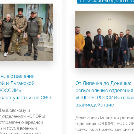
ЛУГАНСКАЯ НАРОДНАЯ РЕСП
ьные отделения
ой и Луганской
От Липецка до Донецка:
РОССИИ»
региональные отделения
вают участников СВО
«ОПОРЫ РОССИИ» нала
взаимодействие
Тамбовскому и
у отделениям «ОПОРЫ
Делегация Липецкого регио
тправлен очередной
отделения «ОПОРЫ РОССИ
ый груз в военный
совершила бизнес-миссию 