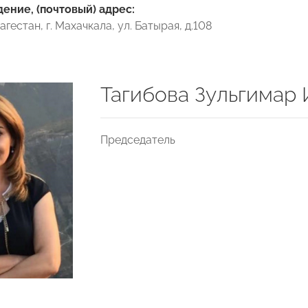
ние, (почтовый) адрес:
гестан, г. Махачкала, ул. Батырая, д.108
Тагибова Зульгимар
Председатель