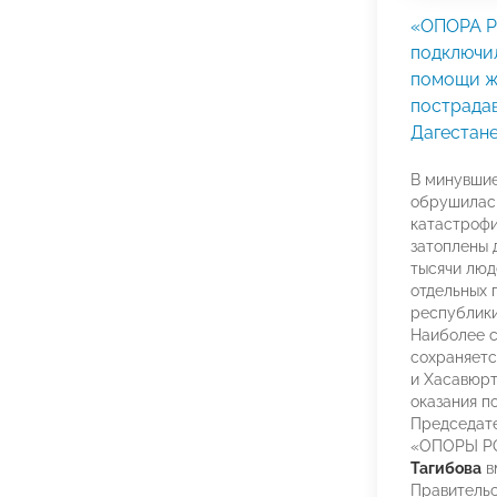
«ОПОРА 
подключи
помощи ж
пострада
Дагестан
В минувшие
обрушилась
катастрофи
затоплены 
тысячи люд
отдельных 
республики
Наиболее с
сохраняетс
и Хасавюрт
оказания 
Председате
«ОПОРЫ 
Тагибова
в
Правительс