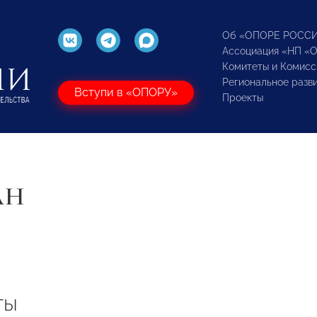
Об «ОПОРЕ РОСС
Ассоциация «НП «
Комитеты и Комисс
Региональное разв
Вступи в «ОПОРУ»
Проекты
АН
ты