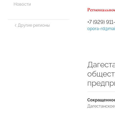
Новости
Региональное
+7 (929) 911
Другие регионы
opora-rd@mail
Дагест
общест
предпр
Сокращенное
Дагестанско