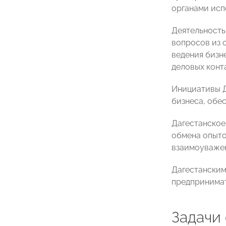
органами исп
Деятельность
вопросов из 
ведения бизн
деловых конт
Инициативы Д
бизнеса, обе
Дагестанское
обмена опыто
взаимоуважен
Дагестанским
предпринимат
Задачи 