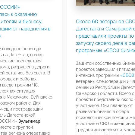
РОССИИ»
лась к оказанию
ителям и бизнесу,
Около 60 ветеранов СВО
вшим от наводнения в
Дагестана и Самарской 
е
представили проекты по
запуску своего дела в ра
 выходные непогода
программы «СВОй бизне
 на Дагестан, вызвав
ческие последствия:
Защитой собственных бизне
дома, разрушены дороги,
проектов завершили пятидн
ей остались без света. В
интенсив программы
«СВОй 
городах и районах
ветераны спецоперации и чл
 введен режим ЧС.
семей из Республики Дагест
ложная ситуация
Самарской области. Всего с
я в Махачкале, Буйнакске
проекты представили около
овском районе. Для
участников. Они планируют
помощи пострадавшим
развивать бизнес в сфере
ль Дагестанской
психологической помощи ж
РОССИИ»
Зульгимар
участников СВО и женщинам
месте с группой
трудной жизненной ситуации
тва региона оперативно