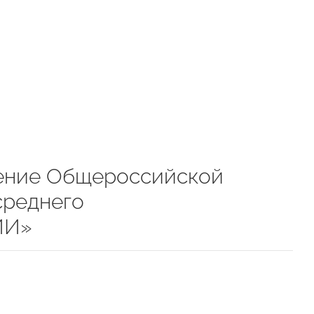
ление Общероссийской
среднего
ИИ»