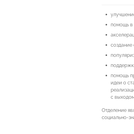
улучшени
помощь в 
акселерац
создание
популяри
поддержк
помощь пр
идеи о ст
реализаци
с выходом
Отделение яв
социально-зн