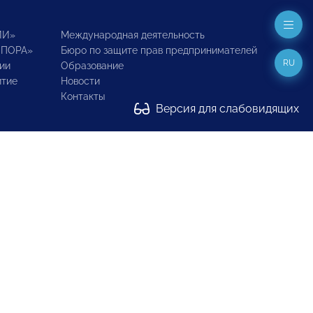
ИИ»
Международная деятельность
ОПОРА»
Бюро по защите прав предпринимателей
RU
ии
Образование
итие
Новости
Контакты
Версия для слабовидящих