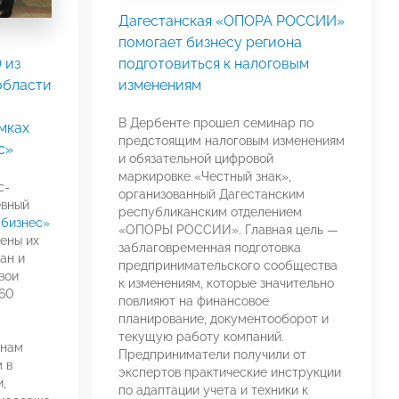
Дагестанская «ОПОРА РОССИИ»
помогает бизнесу региона
 из
подготовиться к налоговым
области
изменениям
В Дербенте прошел семинар по
мках
предстоящим налоговым изменениям
с»
и обязательной цифровой
маркировке «Честный знак»,
с-
организованный Дагестанским
евный
республиканским отделением
бизнес»
«ОПОРЫ РОССИИ». Главная цель —
ены их
заблаговременная подготовка
ан и
предпринимательского сообщества
вои
к изменениям, которые значительно
 60
повлияют на финансовое
планирование, документооборот и
текущую работу компаний.
енам
Предприниматели получили от
 в
экспертов практические инструкции
,
по адаптации учета и техники к