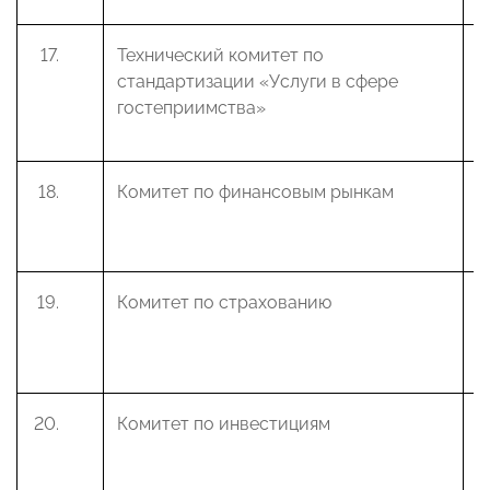
Технический комитет по
В
стандартизации «Услуги в сфере
М
гостеприимства»
Комитет по финансовым рынкам
В
М
Комитет по страхованию
К
А
Комитет по инвестициям
К
В