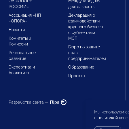
Об «ОПОРЕ
Международная
РОССИИ»
деятельность
Ассоциация «НП
Декларация о
«ОПОРА»
взаимодействии
крупного бизнеса
Новости
с субъектами
Комитеты и
МСП
Комиссии
Бюро по защите
Региональное
прав
развитие
предпринимателей
Экспертиза и
Образование
Аналитика
Проекты
Разработка сайта —
Flips
Мы используем co
с
политикой конф