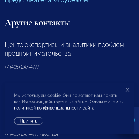
Другие контакты
Центр экспертизы и аналитики проблем
предпринимательства
+7 (495) 247-4777
Отдел регионального развития
Мы используем cookie. Они помогают нам понять,
+7 (495) 247-4777 (доб. 116, 117)
как Вы взаимодействуете с сайтом. Ознакомиться с
политикой конфиденциальности сайта
.
Ассоциация «НП «ОПОРА»
Принять
+7 (495) 247-4777 (доб. 124)