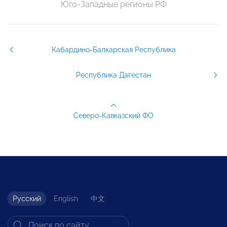
Юго-Западные регионы РФ
Кабардино-Балкарская Республика
Республика Дагестан
Северо-Кавказский ФО
Русский
English
中文