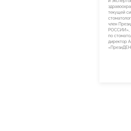
и эксперто
здравоохра
текущей си
стоматолог
член През
РОССИИ», 
по стомато
директор А
«ПрезиДЕ