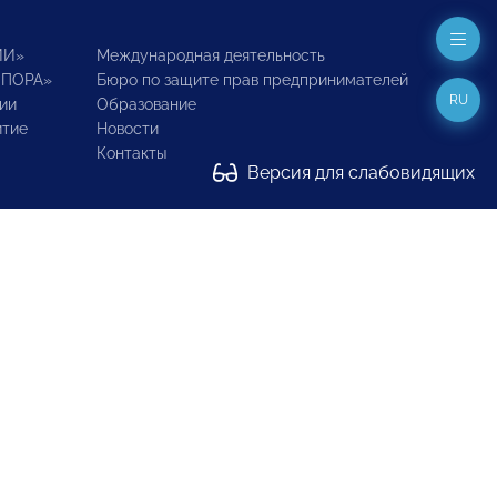
ИИ»
Международная деятельность
ОПОРА»
Бюро по защите прав предпринимателей
RU
ии
Образование
итие
Новости
Контакты
Версия для слабовидящих