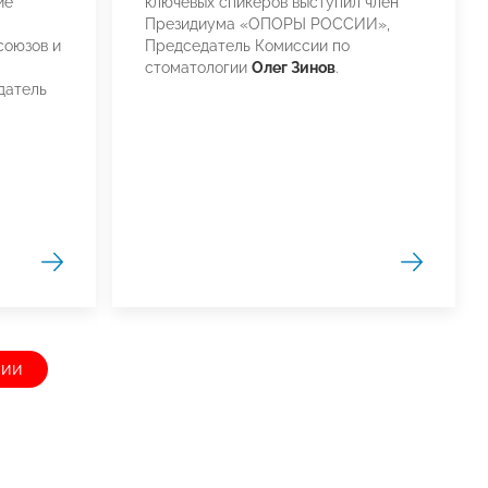
ие
ключевых спикеров выступил член
Президиума «ОПОРЫ РОССИИ»,
союзов и
Председатель Комиссии по
стоматологии
Олег Зинов
.
датель
сии