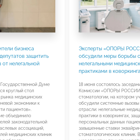
ители бизнеса
Эксперты «ОПОРЫ РОС
депутатов защитить
обсудили меры борьбы 
 от нелегальной
нелегальными медицинс
практиками в коворкинг
в Государственной Думе
18 июня состоялось заседан
ся круглый стол
Комиссии «ОПОРЫ РОССИИ
 рынка медицинских
стоматологии, на котором у
еневой экономики к
обсудили системные вызовы
ти пациентов».
отрасли: нелегальные меди
ие объединило
практики в коворкингах, защ
елей законодательной
персональных данных пациен
раслевых ассоциаций,
завышенные ставки эквайрин
лей медицинских клиник
стоматологических клиник. 