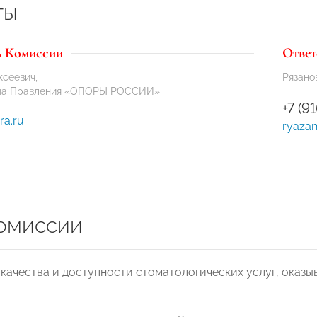
ты
ь Комиссии
Ответ
ксеевич,
Рязано
ума Правления «ОПОРЫ РОССИИ»
+7 (9
ra.ru
ryazan
омиссии
 качества и доступности стоматологических услуг, ока