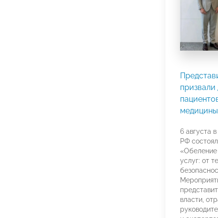
Представ
призвали 
пациентов
медицины
6 августа 
РФ состоял
«Обеление
услуг: от т
безопаснос
Мероприят
представит
власти, от
руководите