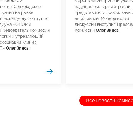
в в области
мероприятии приняли участ
нения. С докладом о
ведущие эксперты отрасли,
туации на рынке
представители профильных 
ических услуг выступил
ассоциаций. Модератором
идиума «ОПОРЫ
дискуссии выступил Предсе
Председатель Комиссии
Комиссии
Олег Зинов
.
логии и управляющий
ссоциации клиник
НТ»
Олег Зинов
.
Все новости комис