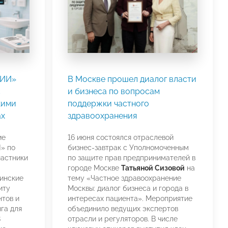
СИИ»
В Москве прошел диалог власти
с
и бизнеса по вопросам
кими
поддержки частного
ах
здравоохранения
ие
16 июня состоялся отраслевой
» по
бизнес-завтрак с Уполномоченным
частники
по защите прав предпринимателей в
городе Москве
Татьяной Сизовой
на
цинские
тему «Частное здравоохранение
иту
Москвы: диалог бизнеса и города в
тов и
интересах пациента». Мероприятие
га для
объединило ведущих экспертов
В
отрасли и регуляторов. В числе