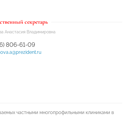
ственный секретарь
ва Анастасия Владимировна
16) 806-61-09
ova.a@prezident.ru
зываемых частными многопрофильными клиниками в