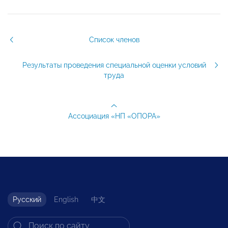
Список членов
Результаты проведения специальной оценки условий
труда
Ассоциация «НП «ОПОРА»
Русский
English
中文