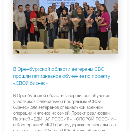
В Оренбургской области ветераны СВО
прошли пятидневное обучение по проекту
«СВОй бизнес»
В Оренбургской области завершилось обучение
участников федеральной программы «СВОй
бизнес» для ветеранов специальной военной
операции и членов их семей. Проект реализован
Партией «ЕДИНАЯ РОССИЯ», «ОПОРОЙ РОССИИ»
и Корпорацией МСП при поддержке регионального
правительства, Сбера и ПСБ. В ходе обучения