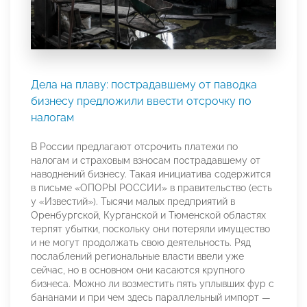
Дела на плаву: пострадавшему от паводка
бизнесу предложили ввести отсрочку по
налогам
В России предлагают отсрочить платежи по
налогам и страховым взносам пострадавшему от
наводнений бизнесу. Такая инициатива содержится
в письме «ОПОРЫ РОССИИ» в правительство (есть
у «Известий»). Тысячи малых предприятий в
Оренбургской, Курганской и Тюменской областях
терпят убытки, поскольку они потеряли имущество
и не могут продолжать свою деятельность. Ряд
послаблений региональные власти ввели уже
сейчас, но в основном они касаются крупного
бизнеса. Можно ли возместить пять уплывших фур с
бананами и при чем здесь параллельный импорт —