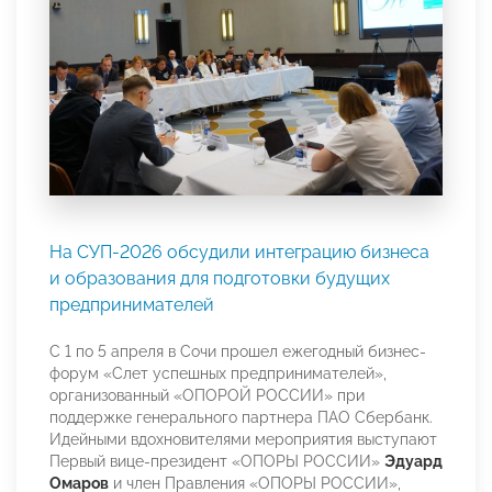
На СУП-2026 обсудили интеграцию бизнеса
и образования для подготовки будущих
предпринимателей
С 1 по 5 апреля в Сочи прошел ежегодный бизнес-
форум «Слет успешных предпринимателей»,
организованный «ОПОРОЙ РОССИИ» при
поддержке генерального партнера ПАО Сбербанк.
Идейными вдохновителями мероприятия выступают
Первый вице-президент «ОПОРЫ РОССИИ»
Эдуард
Омаров
и член Правления «ОПОРЫ РОССИИ»,