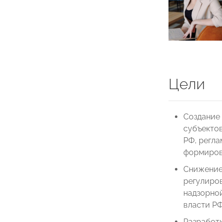
Цели
Создание
субъекто
РФ, регл
формиров
Снижение
регулиров
надзорно
власти РФ
Разработ