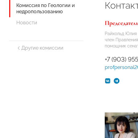
Контак
Комиссия по Геологии и
недропользованию
Председател
Новости
Райхольд Юлия
член Правлен
помощник сена
Другие комиссии
+7 (903) 955
profpersonal