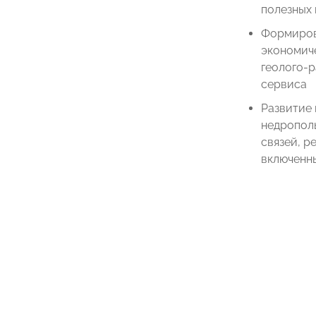
полезных
Формиров
экономич
геолого-р
сервиса
Развитие
недропол
связей, р
включенн