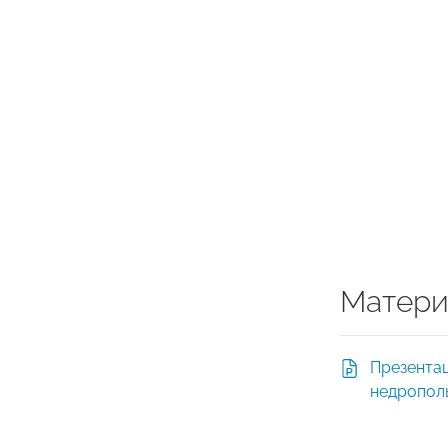
Матери
Презентац
недропол