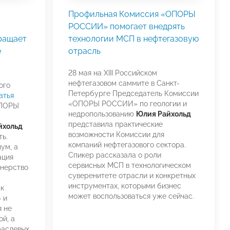
Профильная Комиссия «ОПОРЫ
РОССИИ» помогает внедрять
ращает
технологии МСП в нефтегазовую
е
отрасль
28 мая на XIII Российском
нефтегазовом саммите в Санкт-
ого
Петербурге Председатель Комиссии
атья
«ОПОРЫ РОССИИ» по геологии и
ОПОРЫ
недропользованию
Юлия Райхольд
представила практические
йхольд
возможности Комиссии для
ь.
компаний нефтегазового сектора.
ум, а
Спикер рассказала о роли
ация
сервисных МСП в технологическом
нерство
суверенитете отрасли и конкретных
инструментах, которыми бизнес
ак
может воспользоваться уже сейчас.
 и
 не
й, а
раслевых