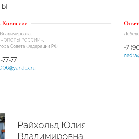
ты
ь Комиссии
Ответ
 Владимировна,
Лебеде
ия «ОПОРЫ РОССИИ»,
тора Совета Федерации РФ
+7 (9
nedra
-77-77
2006@yandex.ru
Райхольд Юлия
Владимировна