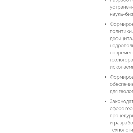
устранени
наука-би
Формиров
политики
дефицита
недрополь
современ
геологора
ископаем
Формиров
обеспечи
для геоло
Законода
сфере гео
процедур
и разрабо
технологи