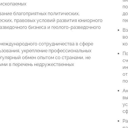
 ископаемых
по
ание благоприятных политических,
до
еских, правовых условий развития юниорного
ге
азведочного бизнеса и геолого-разведочного
Вз
во
 международного сотрудничества в сфере
ко
ьзования, укрепление профессиональных
По
егулярный обмен опытом со странами, не
сч
ыми в перечень недружественных
ин
от
по
Ан
вы
ус
сф
Ра
ра