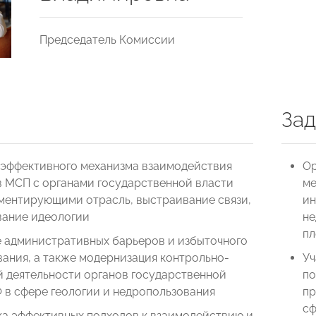
Председатель Комиссии
Зад
 эффективного механизма взаимодействия
Ор
в МСП с органами государственной власти
ме
аментирующими отрасль, выстраивание связи,
ин
ание идеологии
не
пл
 административных барьеров и избыточного
ания, а также модернизация контрольно-
Уч
й деятельности органов государственной
по
 в сфере геологии и недропользования
пр
сф
ка эффективных подходов к взаимодействию и