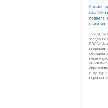
Комиссия
геологии
подвела и
полугоди
1 июля сос
заседание
РОССИИ» п
недропольз
обсудили р
первые шес
обновили с
определили
структуры
перспектив