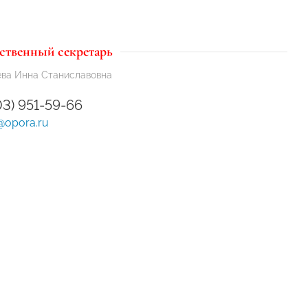
ственный секретарь
ва Инна Станиславовна
03) 951-59-66
@opora.ru