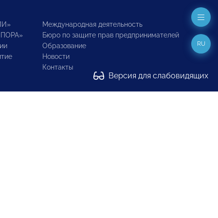
ИИ»
Международная деятельность
ОПОРА»
Бюро по защите прав предпринимателей
RU
ии
Образование
итие
Новости
Контакты
Версия для слабовидящих