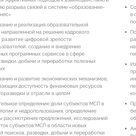
ю разрыва связей в системе «образование-
Со
знес»
в 
по
ание и реализация образовательной
, направленной на решение кадрового
По
, развитие цифровой зрелости
ра
зователей, создание и внедрение
на
ных программных сервисов в сфере
ге
зведки, добычи и переработки полезных
Из
ых
пр
ание и развитие экономических механизмов,
ин
вающих доступность финансовых ресурсов
пе
горазведки и отрасли в целом
ко
тельное определение доли субъектов МСП в
Пр
логии и недропользования, определение
бе
ы рассмотрения предложений, исследований
об
ток субъектов МСП в области новых
Ан
й поисков, разведки, добычи и переработки
(в