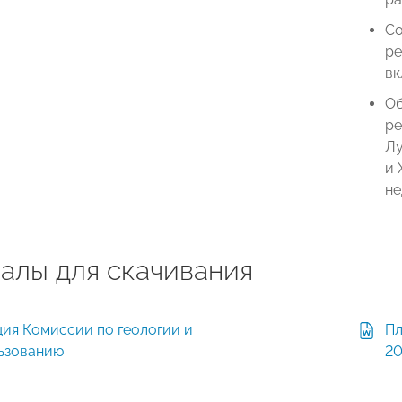
Со
ре
вк
Об
ре
Лу
и 
не
алы для скачивания
ия Комиссии по геологии и
Пл
ьзованию
20