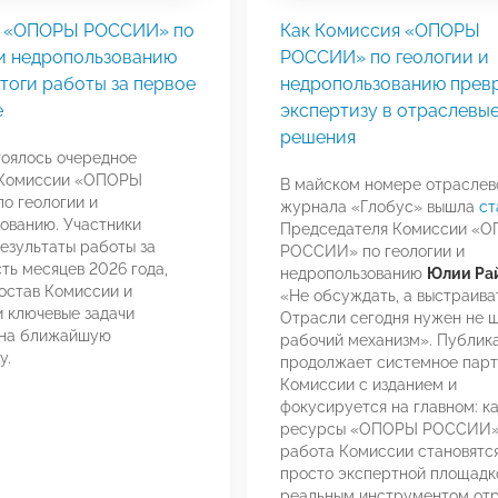
 «ОПОРЫ РОССИИ» по
Как Комиссия «ОПОРЫ
 и недропользованию
РОССИИ» по геологии и
тоги работы за первое
недропользованию прев
е
экспертизу в отраслевы
решения
тоялось очередное
 Комиссии «ОПОРЫ
В майском номере отраслев
о геологии и
журнала «Глобус» вышла
ст
ованию. Участники
Председателя Комиссии «
езультаты работы за
РОССИИ» по геологии и
ть месяцев 2026 года,
недропользованию
Юлии Ра
остав Комиссии и
«Не обсуждать, а выстраиват
 ключевые задачи
Отрасли сегодня нужен не ш
 на ближайшую
рабочий механизм». Публик
у.
продолжает системное парт
Комиссии с изданием и
фокусируется на главном: к
ресурсы «ОПОРЫ РОССИИ»
работа Комиссии становятся
просто экспертной площадко
реальным инструментом от