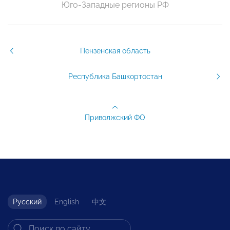
Юго-Западные регионы РФ
Пензенская область
Республика Башкортостан
Приволжский ФО
Русский
English
中文