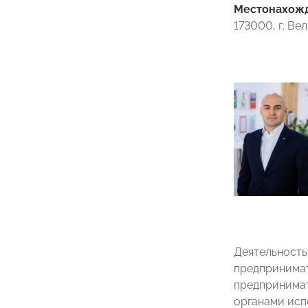
Местонахожде
173000, г. Ве
Деятельность
предпринимат
предпринимат
органами исп