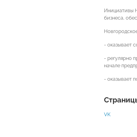
Инициативы Н
бизнеса, обе
Новгородско
- оказывает 
- регулярно 
начале предп
- оказывает 
Страницы
VK