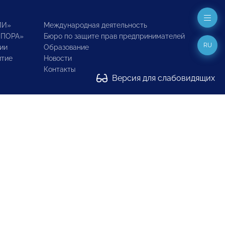
ИИ»
Международная деятельность
ОПОРА»
Бюро по защите прав предпринимателей
RU
ии
Образование
итие
Новости
Контакты
Версия для слабовидящих