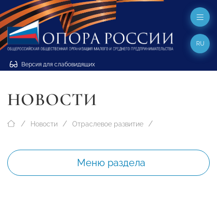
RU
Версия для слабовидящих
НОВОСТИ
Новости
Отраслевое развитие
Меню раздела