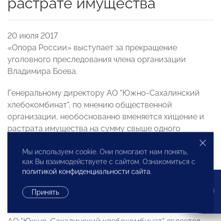
растрате имущества
20 июля 2017
«Опора России» выступает за прекращение
уголовного преследования члена организации
Владимира Боева.
Генеральному директору АО "Южно-Сахалинский
хлебокомбинат", по мнению общественной
организации, необоснованно вменяется хищение и
растрата имущества на сумму свыше одного
миллиона рублей. Основной причиной
возбужденного дела может быть принуждение к
Мы используем cookie. Они помогают нам понять,
как Вы взаимодействуете с сайтом. Ознакомиться с
отказу от владения 100% акций предприятия для его
политикой конфиденциальности сайта
.
последующего передела собственности, сообщает
ИА Sakh.com со ссылкой на пресс-службу "Опоры
Принять
России".