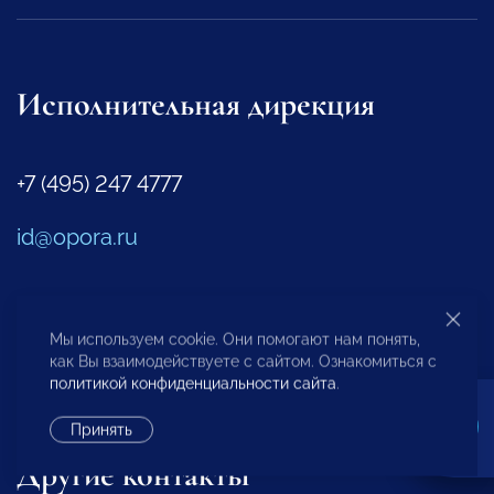
Исполнительная дирекция
+7 (495) 247 4777
id@opora.ru
127473, г. Москва, 2-й Самотечный пер., д.7.
Мы используем cookie. Они помогают нам понять,
Региональные отделения
как Вы взаимодействуете с сайтом. Ознакомиться с
политикой конфиденциальности сайта
.
Представители за рубежом
Принять
Другие контакты