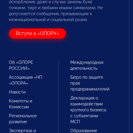
оскорбления, даже в случае замены букв
точками, тире и любыми иными символами. Не
допускаются сообщения, призывающие к
межнациональной и социальной розни.
Вступи в «ОПОРУ»
Об «ОПОРЕ
Международная
РОССИИ»
деятельность
Ассоциация «НП
Бюро по защите
«ОПОРА»
прав
предпринимателей
Новости
Декларация о
Комитеты и
взаимодействии
Комиссии
крупного бизнеса
Региональное
с субъектами
развитие
МСП
Экспертиза и
Образование