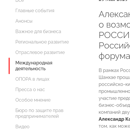
Все
Главные события
Алекса
Анонсы
о возм
Важное для бизнеса
РОССИИ
Региональное развитие
Россий
Отраслевое развитие
форум
Международная
деятельность
В рамках Рос
Шанхае прошл
ОПОРА в лицах
российско-ки
Пресса о нас
промышленнос
участие пред
Особое мнение
бизнес-объед
Бюро по защите прав
компаний дв
предпринимателей
Александр К
том, как мо
Видео