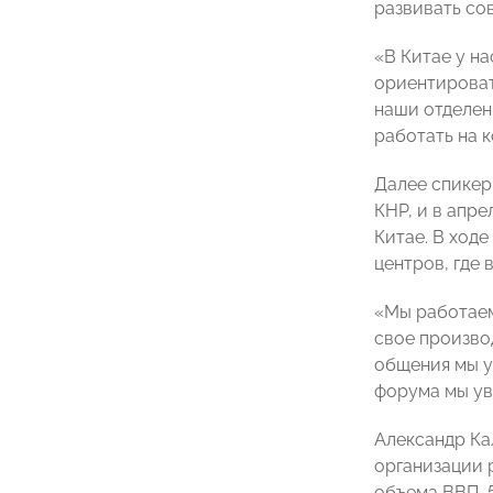
развивать со
«В Китае у н
ориентироват
наши отделен
работать на 
Далее спикер
КНР, и в апр
Китае. В ход
центров, где
«Мы работаем
свое произво
общения мы у
форума мы ув
Александр Ка
организации 
объема ВВП, 