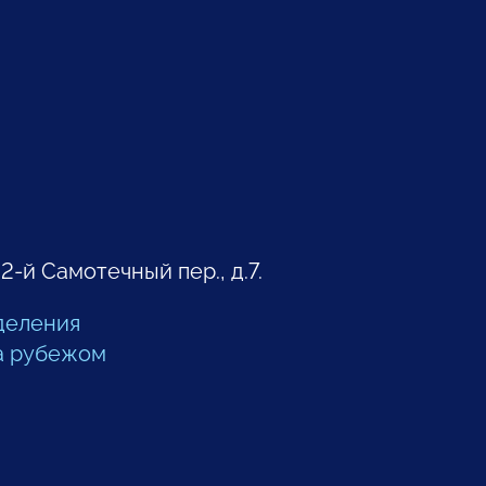
 2-й Самотечный пер., д.7.
деления
а рубежом