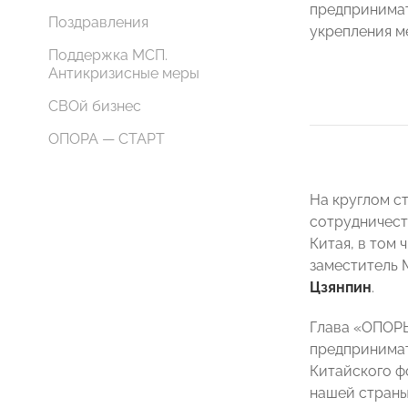
предпринимат
Поздравления
укрепления м
Поддержка МСП.
Антикризисные меры
СВОй бизнес
ОПОРА — СТАРТ
На круглом с
сотрудничест
Китая, в том
заместитель
Цзянпин
.
Глава «ОПОРЫ
предпринимат
Китайского ф
нашей страны