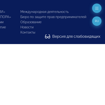
ИИ»
Международная деятельность
ОПОРА»
Бюро по защите прав предпринимателей
RU
ии
Образование
итие
Новости
Контакты
Версия для слабовидящих