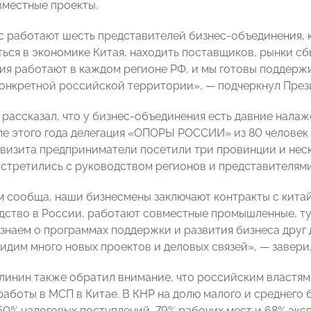
вместные проекты.
ас работают шесть представителей бизнес-объединения,
ься в экономике Китая, находить поставщиков, рынки сб
ия работают в каждом регионе РФ, и мы готовы поддержи
конкретной российской территории», — подчеркнул Пр
 рассказал, что у бизнес-объединения есть давние нал
еле этого года делегация «ОПОРЫ РОССИИ» из 80 человек
е визита предприниматели посетили три провинции и не
 встретились с руководством регионов и представителям
 сообща, наши бизнесмены заключают контракты с кита
дство в России, работают совместные промышленные, ту
знаем о программах поддержки и развития бизнеса друг д
идим много новых проектов и деловых связей», — заве
линин также обратил внимание, что российским властям
работы в МСП в Китае. В КНР на долю малого и среднего
50% налоговых поступлений, 79% рабочих мест и 68% эксп