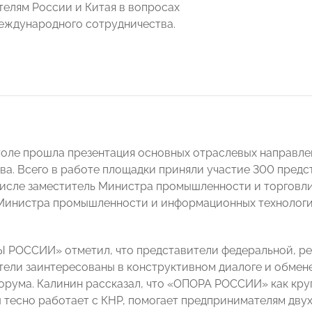
елям России и Китая в вопросах
еждународного сотрудничества.
толе прошла презентация основных отраслевых направл
ва. Всего в работе площадки приняли участие 300 предс
 числе заместитель Министра промышленности и торгов
 Министра промышленности и информационных технолог
 РОССИИ» отметил, что представители федеральной, рег
ели заинтересованы в конструктивном диалоге и обмен
орума. Калинин рассказал, что «ОПОРА РОССИИ» как кр
 тесно работает с КНР, помогает предпринимателям двух 