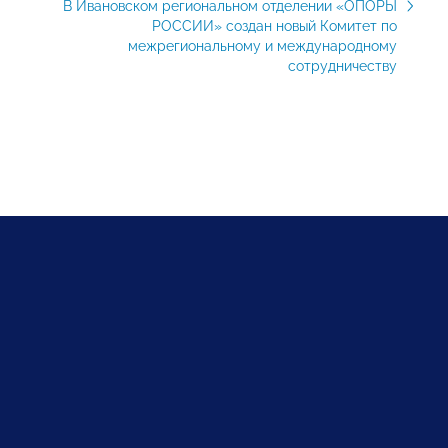
В Ивановском региональном отделении «ОПОРЫ
РОССИИ» создан новый Комитет по
межрегиональному и международному
сотрудничеству