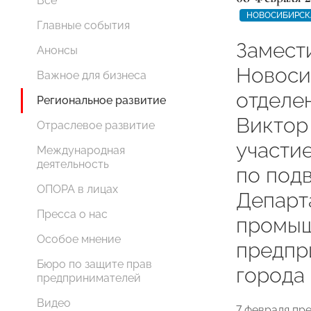
Все
НОВОСИБИРСК
Главные события
Замест
Анонсы
Новоси
Важное для бизнеса
отдел
Региональное развитие
Виктор
Отраслевое развитие
участи
Международная
деятельность
по под
ОПОРА в лицах
Департ
Пресса о нас
промыш
Особое мнение
предпр
Бюро по защите прав
города
предпринимателей
Видео
7 февраля пр