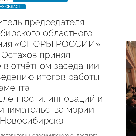
АЯ ОБЛАСТЬ
итель председателя
бирского областного
ения «ОПОРЫ РОССИИ»
 Остахов принял
е в отчётном заседании
ведению итогов работы
амента
ленности, инноваций и
инимательства мэрии
 Новосибирска
едставители Новосибирского областного