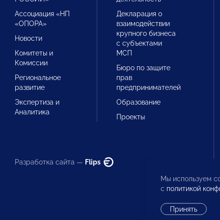
Ассоциация «НП
Декларация о
«ОПОРА»
взаимодействии
крупного бизнеса
Новости
с субъектами
Комитеты и
МСП
Комиссии
Бюро по защите
Региональное
прав
развитие
предпринимателей
Экспертиза и
Образование
Аналитика
Проекты
Разработка сайта —
Flips
Мы используем co
с
политикой конф
Принять