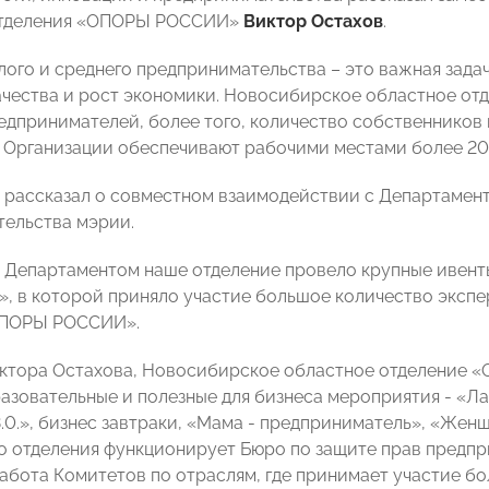
отделения «ОПОРЫ РОССИИ»
Виктор Остахов
.
ого и среднего предпринимательства – это важная задача
чества и рост экономики. Новосибирское областное о
едпринимателей, более того, количество собственников
ы Организации обеспечивают рабочими местами более 200
 рассказал о совместном взаимодействии с Департамен
ельства мэрии.
 Департаментом наше отделение провело крупные ивенты,
, в которой приняло участие большое количество эксп
ОПОРЫ РОССИИ».
ктора Остахова, Новосибирское областное отделение 
азовательные и полезные для бизнеса мероприятия - «Л
.0.», бизнес завтраки, «Мама - предприниматель», «Женщ
о отделения функционирует Бюро по защите прав предпр
абота Комитетов по отраслям, где принимает участие 