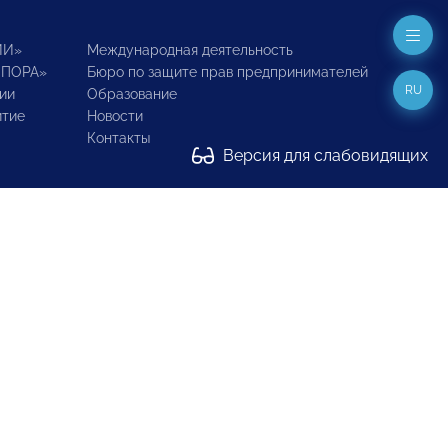
ИИ»
Международная деятельность
ОПОРА»
Бюро по защите прав предпринимателей
RU
ии
Образование
итие
Новости
Контакты
Версия для слабовидящих