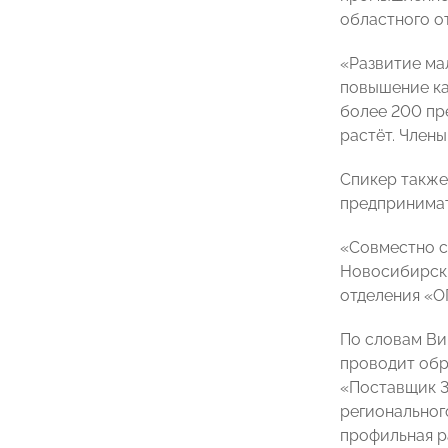
областного 
«Развитие мал
повышение ка
более 200 пр
растёт. Член
Спикер также
предпринимат
«Совместно с
Новосибирск»
отделения «
По словам Ви
проводит обр
«Поставщик 3
региональног
профильная р