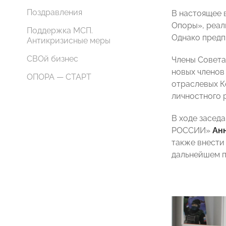
Поздравления
В настоящее 
Опоры», реал
Поддержка МСП.
Однако предп
Антикризисные меры
СВОй бизнес
Члены Совета
новых членов
ОПОРА — СТАРТ
отраслевых К
личностного 
В ходе засед
РОССИИ»
Ан
также внести
дальнейшем п