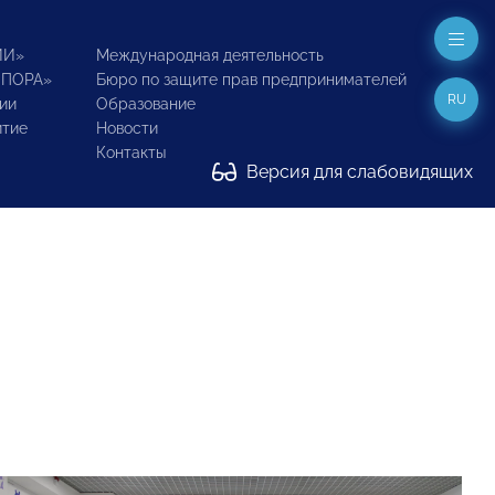
ИИ»
Международная деятельность
ОПОРА»
Бюро по защите прав предпринимателей
RU
ии
Образование
итие
Новости
Контакты
Версия для слабовидящих