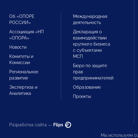
Об «ОПОРЕ
Международная
РОССИИ»
деятельность
Ассоциация «НП
Декларация о
«ОПОРА»
взаимодействии
крупного бизнеса
Новости
с субъектами
Комитеты и
МСП
Комиссии
Бюро по защите
Региональное
прав
развитие
предпринимателей
Экспертиза и
Образование
Аналитика
Проекты
Разработка сайта —
Flips
Мы используем co