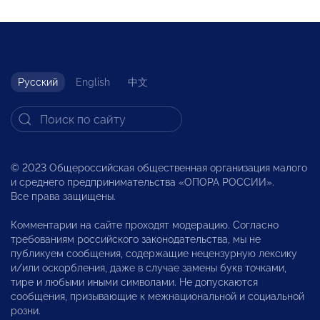
Русский
English
中文
© 2023 Общероссийская общественная организация малого
и среднего предпринимательства «ОПОРА РОССИИ».
Все права защищены.
Комментарии на сайте проходят модерацию. Согласно
требованиям российского законодательства, мы не
публикуем сообщения, содержащие нецензурную лексику
и/или оскорбления, даже в случае замены букв точками,
тире и любыми иными символами. Не допускаются
сообщения, призывающие к межнациональной и социальной
розни.