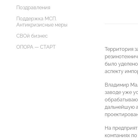
Поздравления
Поддержка МСП.
Антикризисные меры
СВОй бизнес
ОПОРА — СТАРТ
Территория з
резинотехнич
было уделено
аспекту импо
Владимир Мал
заводе уже у
обрабатывающ
дальнейшую а
проектирован
На предприят
компаниях по