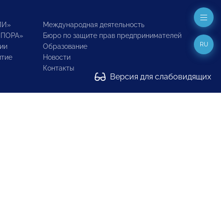
ИИ»
Международная деятельность
ОПОРА»
Бюро по защите прав предпринимателей
RU
ии
Образование
итие
Новости
Контакты
Версия для слабовидящих