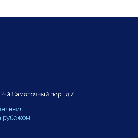
 2-й Самотечный пер., д.7.
деления
а рубежом