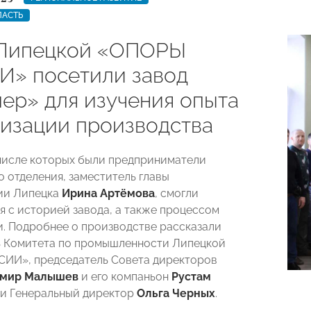
ЛАСТЬ
Липецкой «ОПОРЫ
» посетили завод
ер» для изучения опыта
изации производства
 числе которых были предприниматели
о отделения, заместитель главы
ии Липецка
Ирина Артёмова
, смогли
я с историей завода, а также процессом
. Подробнее о производстве рассказали
ь Комитета по промышленности Липецкой
ИИ», председатель Совета директоров
имир Малышев
и его компаньон
Рустам
и Генеральный директор
Ольга
Черных
.