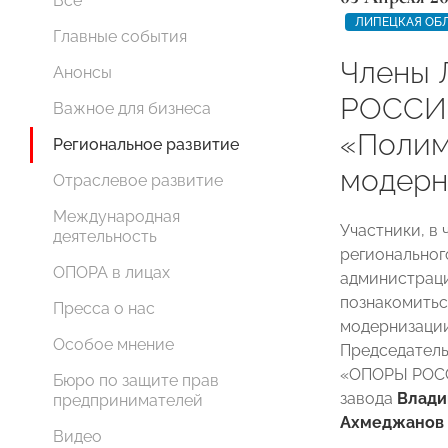
Все
ЛИПЕЦКАЯ ОБ
Главные события
Члены 
Анонсы
РОССИИ
Важное для бизнеса
«Полим
Региональное развитие
модерн
Отраслевое развитие
Международная
Участники, в
деятельность
региональног
ОПОРА в лицах
администрац
познакомитьс
Пресса о нас
модернизации
Особое мнение
Председател
«ОПОРЫ РОСС
Бюро по защите прав
завода
Влад
предпринимателей
Ахмеджанов
Видео