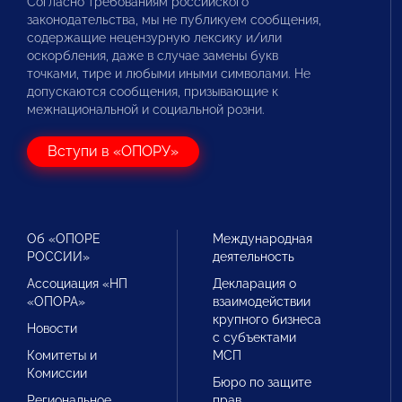
Согласно требованиям российского
законодательства, мы не публикуем сообщения,
содержащие нецензурную лексику и/или
оскорбления, даже в случае замены букв
точками, тире и любыми иными символами. Не
допускаются сообщения, призывающие к
межнациональной и социальной розни.
Вступи в «ОПОРУ»
Об «ОПОРЕ
Международная
РОССИИ»
деятельность
Ассоциация «НП
Декларация о
«ОПОРА»
взаимодействии
крупного бизнеса
Новости
с субъектами
Комитеты и
МСП
Комиссии
Бюро по защите
Региональное
прав