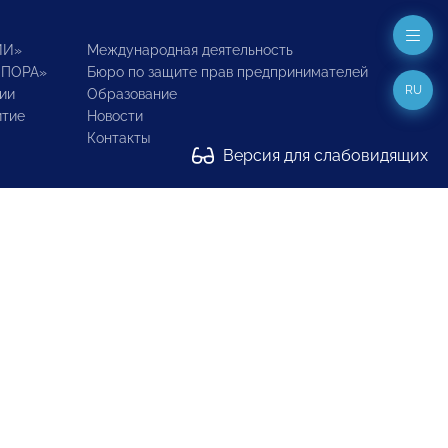
ИИ»
Международная деятельность
ОПОРА»
Бюро по защите прав предпринимателей
RU
ии
Образование
итие
Новости
Контакты
Версия для слабовидящих