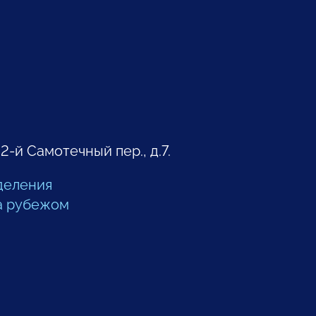
 2-й Самотечный пер., д.7.
деления
а рубежом