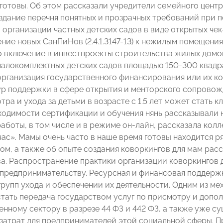
 готовы. Об этом рассказали учредители семейного цент
здание перечня понятных и прозрачных требований при п
 организации частных детских садов в виде открытых че
ние новых СанПиНов (2.4.1.3147-13) к нежилым помещени
о включение в инвестпроекты строительства жилых дом
алокомплектных детских садов площадью 150-300 квадр
организация государственного финансирования или их к
р поддержки в сфере открытия и менторского сопрово
тра и ухода за детьми в возрасте с 1.5 лет может стать
бходимости сертификации и обучения нянь рассказывали н
аботы, в том числе и в режиме он-лайн, рассказала кол
час». Мамы очень часто в наше время готовы находится 
том, а также об опыте создания коворкингов для мам рас
а. Распространение практики организации коворкингов д
предпринимательству. Ресурсная и финансовая поддерж
групп ухода и обеспечении их деятельности. Одним из ме
 стать передача государством услуг по присмотру и доп
енному сектору в разрезе 44 ФЗ и 442 ФЗ, а также уже 
затрат для предпринимателей этой социальной сферы. П