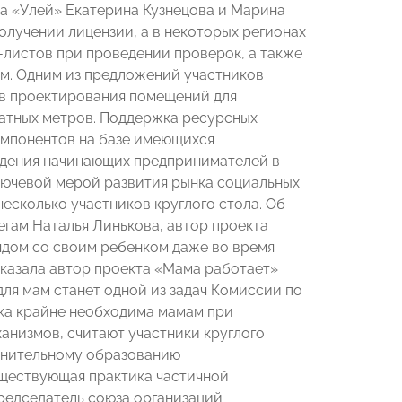
ра «Улей» Екатерина Кузнецова и Марина
олучении лицензии, а в некоторых регионах
к-листов при проведении проверок, а также
ям. Одним из предложений участников
ов проектирования помещений для
атных метров. Поддержка ресурсных
омпонентов на базе имеющихся
ждения начинающих предпринимателей в
 ключевой мерой развития рынка социальных
есколько участников круглого стола. Об
легам Наталья Линькова, автор проекта
рядом со своим ребенком даже во время
сказала автор проекта «Мама работает»
ля мам станет одной из задач Комиссии по
ка крайне необходима мамам при
ханизмов, считают участники круглого
олнительному образованию
существующая практика частичной
редседатель союза организаций