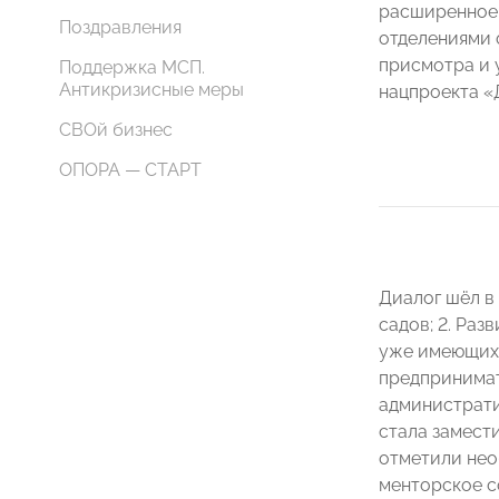
расширенное
Поздравления
отделениями 
присмотра и у
Поддержка МСП.
Антикризисные меры
нацпроекта «
СВОй бизнес
ОПОРА — СТАРТ
Диалог шёл в 
садов; 2. Раз
уже имеющихс
предпринимате
администрати
стала замест
отметили нео
менторское с