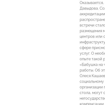
Оказывается,
Давыдова. Со
аккредитации
распростране
встречи стал
размещения м
центров или 
инфраструкту
сфере присмо
услуг. О нео
опыте такой р
«Бабушка на 
работы. Об э
Олеся Кашаев
социальному 
организации 
стола, могут
негосударств
компенсации 