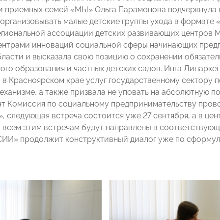
и приемных семей «МЫ» Ольга Парамонова подчеркнула 
организовывать малые детские группы ухода в формате 
гиональной ассоциации детских развивающих центров 
нтрами инноваций социальной сферы начинающих предп
ласти и высказала свою позицию о сохранении обязател
ого образования и частных детских садов. Инга Линарке
 в Красноярском крае услуг государственному сектору 
ханизме, а также призвала не уповать на абсолютную п
т Комиссия по социальному предпринимательству прово
, следующая встреча состоится уже 27 сентября, а в це
 всем этим встречам будут направлены в соответствующ
ИИ» продолжит конструктивный диалог уже по сформу