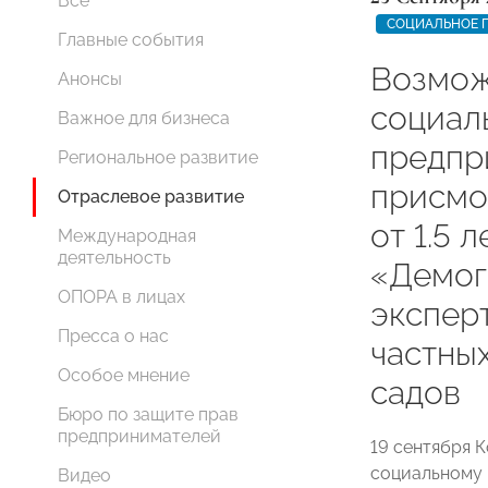
Все
СОЦИАЛЬНОЕ 
Главные события
Возмож
Анонсы
социал
Важное для бизнеса
предпр
Региональное развитие
присмо
Отраслевое развитие
от 1.5 
Международная
деятельность
«Демог
ОПОРА в лицах
экспер
Пресса о нас
частны
Особое мнение
садов
Бюро по защите прав
предпринимателей
19 сентября
социальному 
Видео