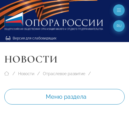
RU
Версия для слабовидящих
НОВОСТИ
Новости
Отраслевое развитие
Меню раздела