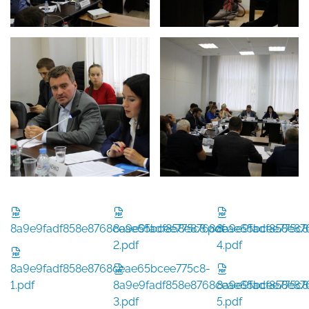
8a9e9fadf858e8768ceae65bcee775c8.pdf
8a9e9fadf858e8768ceae65bcee775c8
8a9e9fadf858e87
2.pdf
4.pdf
8a9e9fadf858e8768ceae65bcee775c8-
1.pdf
8a9e9fadf858e8768ceae65bcee775c8
8a9e9fadf858e87
3.pdf
5.pdf