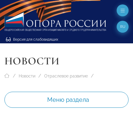
RU
Версия для слабовидящих
НОВОСТИ
Новости
Отраслевое развитие
Меню раздела