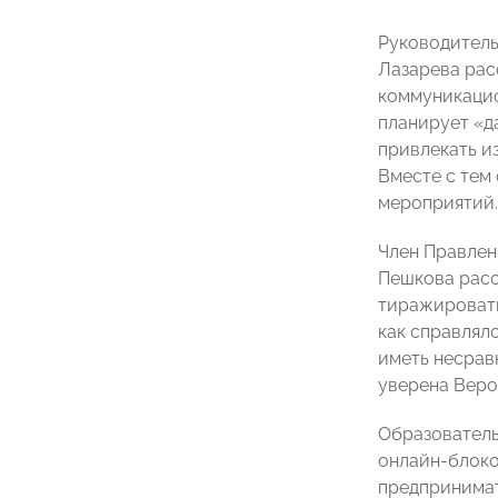
Руководитель
Лазарева рас
коммуникацио
планирует «д
привлекать и
Вместе с тем
мероприятий.
Член Правлен
Пешкова расс
тиражировать
как справлял
иметь несрав
уверена Веро
Образователь
онлайн-блоко
предпринимат