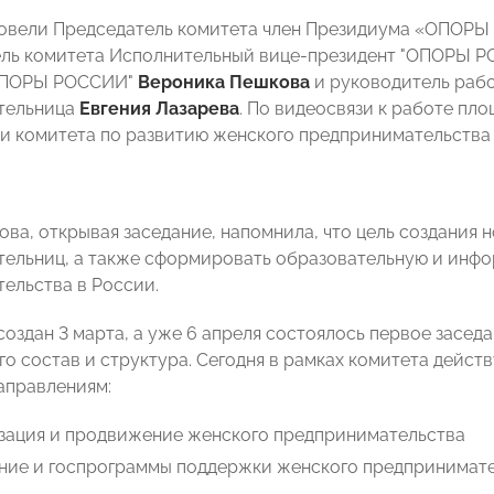
ровели
Председатель комитета член Президиума «ОПОР
ель комитета Исполнительный вице-президент "ОПОРЫ 
ОПОРЫ РОССИИ"
Вероника Пешкова
и руководитель рабо
тельница
Евгения Лазарева
.
По видеосвязи к работе пл
и комитета по развитию женского предпринимательства
ова, открывая заседание, напомнила, что цель создания 
ельниц, а также сформировать образовательную и инфо
ельства в России.
оздан 3 марта, а уже 6 апреля состоялось первое заседа
о состав и структура. Сегодня в рамках комитета действ
аправлениям:
зация и продвижение женского предпринимательства
ние и госпрограммы поддержки женского предпринимат