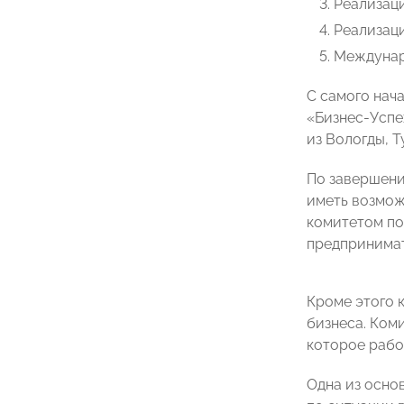
Реализац
Реализаци
Междунар
С самого нач
«Бизнес-Успе
из Вологды, Т
По завершени
иметь возмож
комитетом по
предпринимат
Кроме этого 
бизнеса. Ком
которое работ
Одна из осно