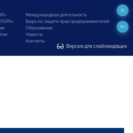
ИИ»
Международная деятельность
ОПОРА»
Бюро по защите прав предпринимателей
RU
ии
Образование
итие
Новости
Контакты
Версия для слабовидящих