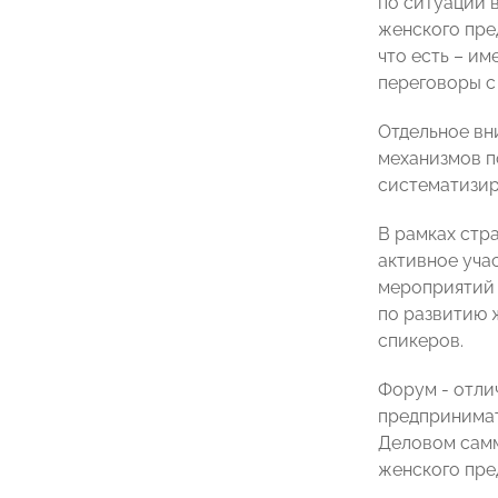
по ситуации 
женского пре
что есть – и
переговоры с 
Отдельное вн
механизмов п
систематизир
В рамках стр
активное уча
мероприятий 
по развитию 
спикеров.
Форум - отли
предпринимат
Деловом самм
женского пре