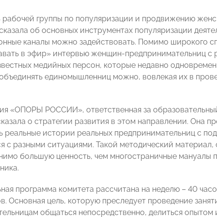
 рабочей группы по популяризации и продвижению женс
сказала об основных инструментах популяризации деятел
нные каналы можно задействовать. Помимо широкого сп
авать в эфир» интервью женщин-предпринимательниц с
звестных медийных персон, которые недавно одновреме
 объединять единомышленниц можно, вовлекая их в про
ия «ОПОРЫ РОССИИ», ответственная за образовательный
казала о стратегии развития в этом направлении. Она п
 реальные истории реальных предпринимательниц с под
ся с разными ситуациями. Такой методический материал,
нимо большую ценность, чем многостраничные мануалы п
ника.
ная программа комитета рассчитана на неделю – 40 час
в. Основная цель, которую преследует проведение занят
ельницам общаться непосредственно, делиться опытом и