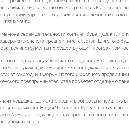
в сфере женского предпринимательства. Исследования не
дпринимательства могло быть отражено в kpi. Сегодня ин
меет разовый характер. О проведении исследований коми
Ernst & Young.
имание в своей деятельности комитет будет уделять по
оддержки женского предпринимательства. Для этого буд
оваться инструменты по существующим программам гос
атегии популяризации женского предпринимательства де
стие в форумах и дискуссионных площадках страны и за 
станет ежегодный Форум малого и среднего предприни
женского предпринимательства проведет отдельную пан
чная площадка, где можно поднять вопросы и привлечь 
ельства, считает Надия Черкасова. Кроме этого члены к
ите АТЭС, а в следующем году провести свой самостоя
дпринимательства.