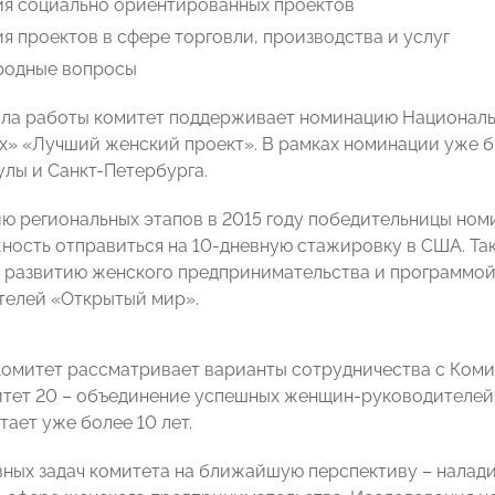
ия социально ориентированных проектов
я проектов в сфере торговли, производства и услуг
одные вопросы
ала работы комитет поддерживает номинацию Национал
х» «Лучший женский проект». В рамках номинации уже 
улы и Санкт-Петербурга.
ю региональных этапов в 2015 году победительницы но
ность отправиться на 10-дневную стажировку в США. Та
 развитию женского предпринимательства и программой
елей «Открытый мир».
комитет рассматривает варианты сотрудничества с Ком
итет 20 – объединение успешных женщин-руководителей
ает уже более 10 лет.
вных задач комитета на ближайшую перспективу – налад