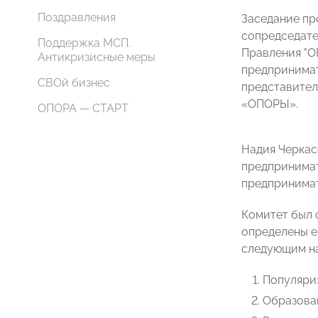
Поздравления
Заседание п
сопредседат
Поддержка МСП.
Правления "
Антикризисные меры
предпринима
СВОй бизнес
представител
«ОПОРЫ».
ОПОРА — СТАРТ
Надия Черкас
предпринимат
предпринимат
Комитет был с
определены ег
следующим н
Популяри
Образова