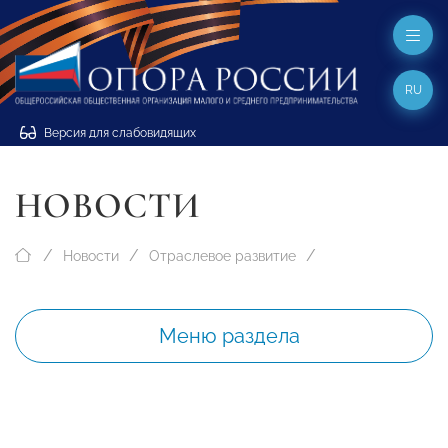
RU
Версия для слабовидящих
НОВОСТИ
Новости
Отраслевое развитие
Меню раздела