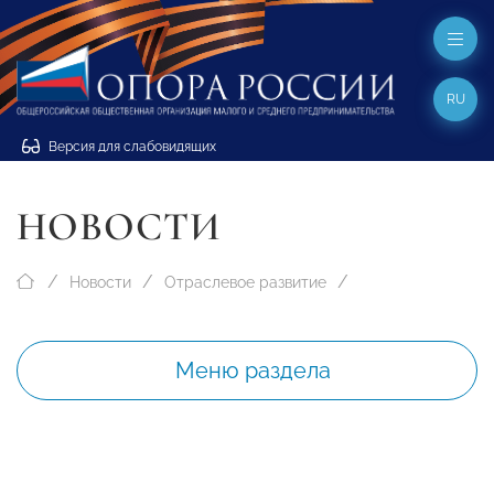
RU
Версия для слабовидящих
НОВОСТИ
Новости
Отраслевое развитие
Меню раздела