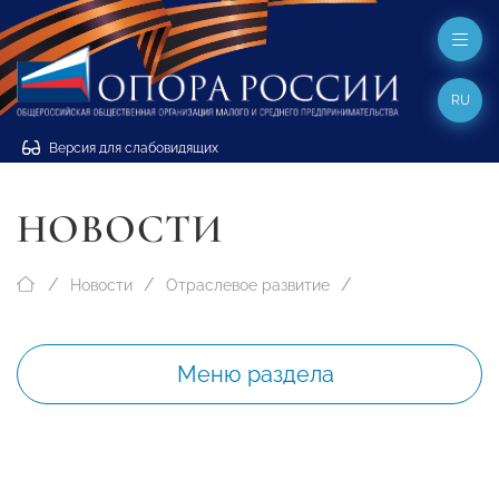
RU
Версия для слабовидящих
НОВОСТИ
Новости
Отраслевое развитие
Меню раздела