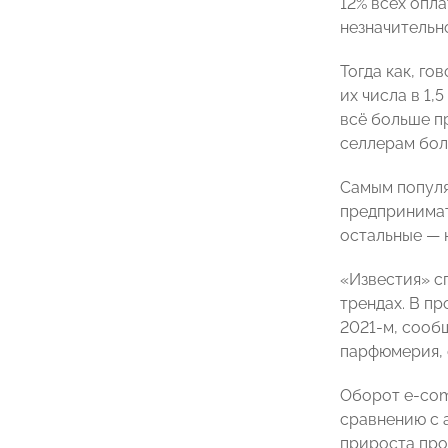
12% всех опла
незначительно
Тогда как, г
их числа в 1,
всё больше п
селлерам бол
Самым популя
предпринимат
остальные — н
«Известия» с
трендах. В пр
2021-м, сооб
парфюмерия, 
Оборот e-com
сравнению с 
прироста про