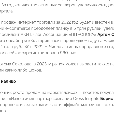
. За год количество активных селлеров увеличилось вдво
вартала.
продаж интернет торговли за 2022 год будет известен в
ий e-commerce преодолеет планку в 5 трлн рублей, увели
президент АКИТ, член Ассоциации «НП «ОПОРА»
Артем 
его онлайн-ритейла пришлась в прошедшем году на марке
,4 трлн рублей) в 2021-м. Число активных продавцов за г
го их сейчас зарегистрировано 960 тыс.
ртема Соколова, в 2023-м рынок может вырасти также на 
ии каких-либо шоков.
 налицо
очник роста продаж на маркетплейсах — переток покупа
снил «Известиям» партнер компании Cross Insights
Борис
т процесс из-за закрытия части оффлайн магазинов, сок
ров.