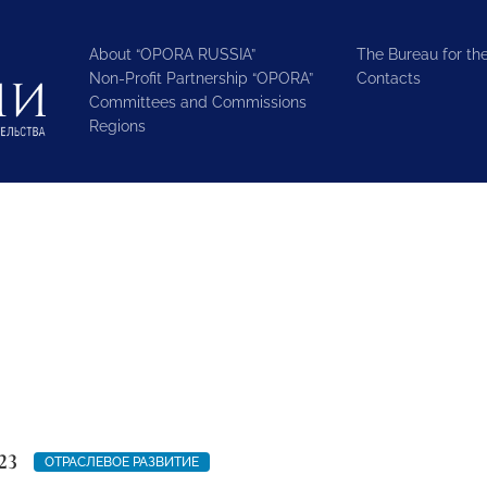
About “OPORA RUSSIA”
The Bureau for the
Non-Profit Partnership “OPORA”
Contacts
Committees and Commissions
Regions
23
ОТРАСЛЕВОЕ РАЗВИТИЕ