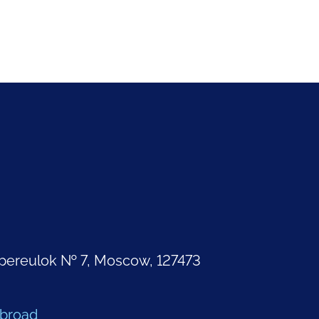
pereulok № 7, Moscow, 127473
Abroad