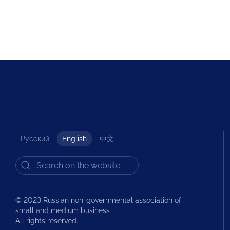
Русский
English
中文
© 2023 Russian non-governmental association of
small and medium business
All rights reserved.