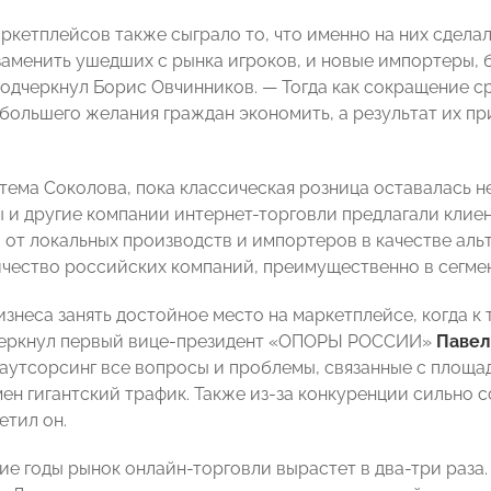
аркетплейсов также сыграло то, что именно на них сдела
аменить ушедших с рынка игроков, и новые импортеры, 
подчеркнул Борис Овчинников. — Тогда как сокращение ср
 большего желания граждан экономить, а результат их п
тема Соколова, пока классическая розница оставалась не
 и другие компании интернет-торговли предлагали клие
 от локальных производств и импортеров в качестве аль
чество российских компаний, преимущественно в сегмен
изнеса занять достойное место на маркетплейсе, когда к
черкнул первый вице-президент «ОПОРЫ РОССИИ»
Павел
 аутсорсинг все вопросы и проблемы, связанные с площа
мен гигантский трафик. Также из-за конкуренции сильно
етил он.
е годы рынок онлайн-торговли вырастет в два-три раза.