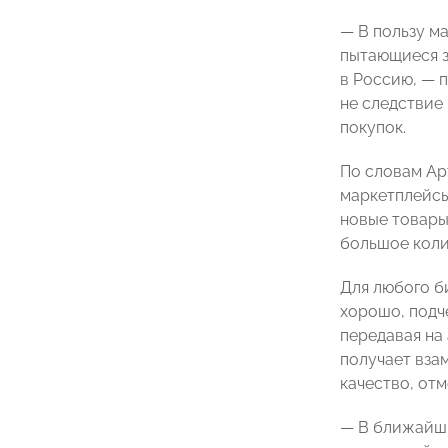
— В пользу м
пытающиеся з
в Россию, — 
не следствие
покупок.
По словам Ар
маркетплейсы
новые товары
большое коли
Для любого б
хорошо, под
передавая на
получает вза
качество, отм
— В ближайши