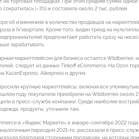
т на торговых площадках. При этом средняя сумма одной 
 сократилась (–3%) и составила около 2 тыс. рублей.
оворя об изменениях в количестве продавцов на маркетпл
5 раза в IV квартале. Кроме того, виден тренд на мульти
редпринимателей предпочитают работать сразу на неско
ьше зарабатывать.
рным маркетплейсом для бизнеса остается Wildberries: 
елей, следует из данных Tinkoff eCommerce. На Ozon тор
а KazanExpress, Aliexpress и других.
просили крупные маркетплейсы, включая все упомянутые,
ошлом году покупатели приобрели на Wildberries около 2
щили в пресс-службе компании. Среди наиболее востре
одежда, продукты, уточнили там.
merce в «Яндекс Маркете» в январе–сентябре 2022 года
аналогичным периодом 2021-го, рассказали в пресс-служ
изошла благодаря сторонним продавцам, на которых при