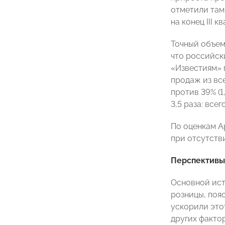
отметили там
на конец III к
Точный объем 
что российск
«Известиям» 
продаж из вс
против 39% (1
3,5 раза: все
По оценкам А
при отсутств
Перспективы
Основной ист
розницы, поя
ускорили это
других факто