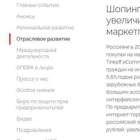
Главные события
Шопинг
Анонсы
увелич
Региональное развитие
маркетп
Отраслевое развитие
Россияне в 20
Международная
покупки на м
деятельность
Tinkoff eComm
ОПОРА в лицах
граждан на и
5,6% годом р
Пресса о нас
зарубежных б
Особое мнение
большим ассо
интерфейсом 
Бюро по защите прав
По предварит
предпринимателей
интернет-тор
Видео
российский e
рублей, увел
Поздравления