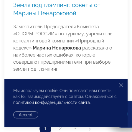
Земля под глэмпинг: советы от
Марины Ненароковой
Заместитель Председателя Комитета
«ОПОРЫ РОССИИ» по туризму, учредитель
консалтинговой компании «Природный
кодекс»
Марина Ненарокова
рассказала о
наиболее частых ошибках, которые
совершают предприниматели при выборе
земли под глэмпинг.
Мы используем cookie. Они помогают нам понять,
как Вы взаимодействуете с сайтом. Ознакомиться с
политикой конфиденциальности сайта
.
Accept
1
2
3