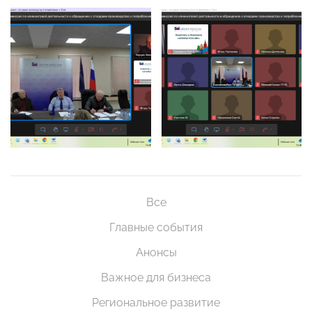
Все
Главные события
Анонсы
Важное для бизнеса
Региональное развитие