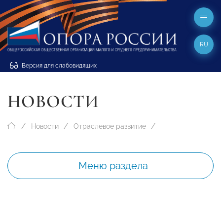
RU
Версия для слабовидящих
НОВОСТИ
Новости
Отраслевое развитие
Меню раздела