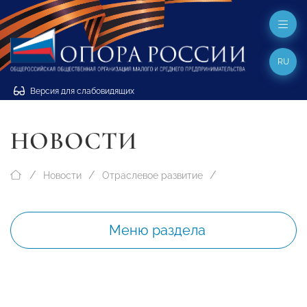
RU
Версия для слабовидящих
НОВОСТИ
Новости
Отраслевое развитие
Меню раздела