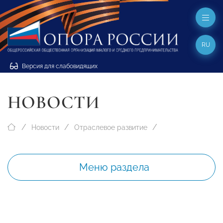
RU
Версия для слабовидящих
НОВОСТИ
Новости
Отраслевое развитие
Меню раздела