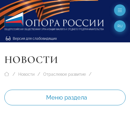
RU
Версия для слабовидящих
НОВОСТИ
Новости
Отраслевое развитие
Меню раздела