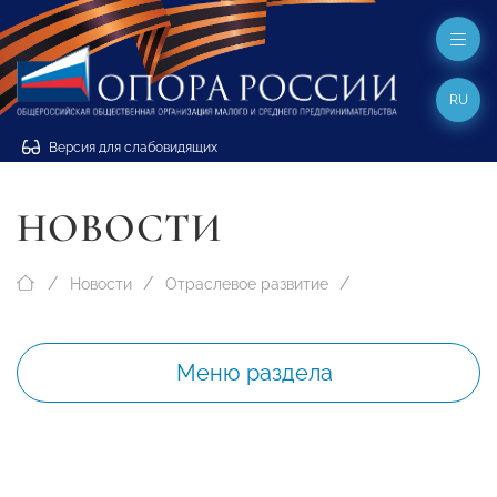
RU
Версия для слабовидящих
НОВОСТИ
Новости
Отраслевое развитие
Меню раздела